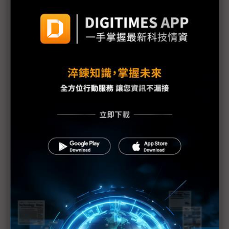
官就嚴重性升級向大眾致歉
1號機核心恐損毀70% IAEA：日本核電廠情況仍非
常嚴重
福島核爐恐再臨界？部分媒體何苦斷章取義？
東電：福島第1核電廠地下水受到污染
IAEA上修福島核電廠疏散區碘131數值
福島第1核電廠可能整個封廠
福島核電廠第1~4號反應爐將廢爐
福島核災沒完沒了 電廠周邊驗出鈽
1千萬倍輻射量搞烏龍 東電下修至10萬倍