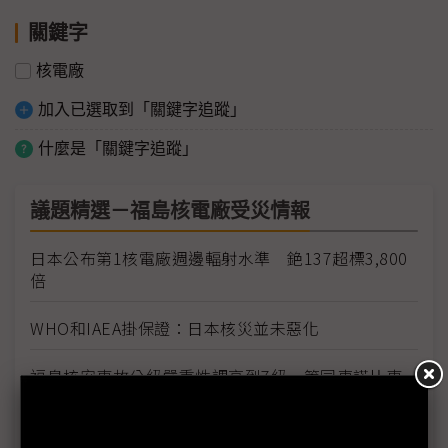
關鍵字
核電廠
加入已選取到「關鍵字追蹤」
什麼是「關鍵字追蹤」
議題精選－福島核電廠受災情報
日本公布第1核電廠週邊輻射水準 銫137超標3,800
倍
WHO和IAEA掛保證：日本核災並未惡化
福島核安事故分級嚴重性調高到7級 等同車諾比事
件
同為7級 福島外洩輻射僅車諾比的10% 日官房長