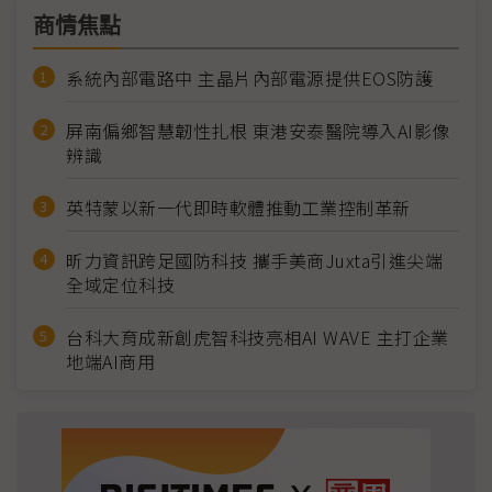
商情焦點
系統內部電路中 主晶片內部電源提供EOS防護
屏南偏鄉智慧韌性扎根 東港安泰醫院導入AI影像
辨識
英特蒙以新一代即時軟體推動工業控制革新
昕力資訊跨足國防科技 攜手美商Juxta引進尖端
全域定位科技
台科大育成新創虎智科技亮相AI WAVE 主打企業
地端AI商用