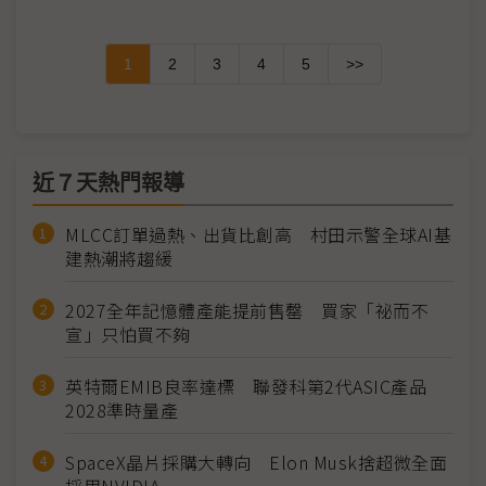
1
2
3
4
5
>>
近７天熱門報導
MLCC訂單過熱、出貨比創高 村田示警全球AI基
建熱潮將趨緩
2027全年記憶體產能提前售罄 買家「祕而不
宣」只怕買不夠
英特爾EMIB良率達標 聯發科第2代ASIC產品
2028準時量產
SpaceX晶片採購大轉向 Elon Musk捨超微全面