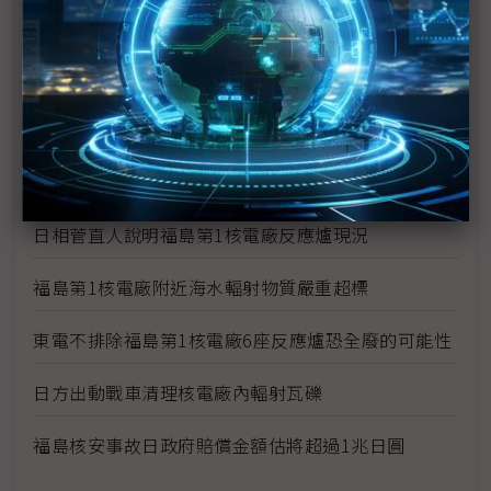
福島1號核電廠1、2號爐污水出現輻射濃度超標
福島第1核電廠3號機傳有3名員工受輻射污染 2名送
醫
福島23日清晨發生規模5餘震 日方表示不影響福島
核電廠復原作業
日相菅直人說明福島第1核電廠反應爐現況
福島第1核電廠附近海水輻射物質嚴重超標
東電不排除福島第1核電廠6座反應爐恐全廢的可能性
日方出動戰車清理核電廠內輻射瓦礫
福島核安事故日政府賠償金額估將超過1兆日圓