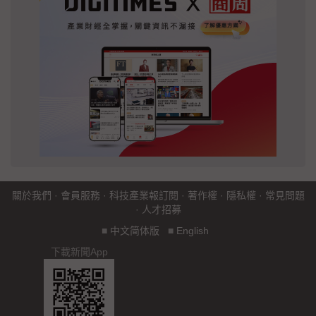
關於我們
·
會員服務
·
科技產業報訂閱
·
著作權
·
隱私權
·
常見問題
·
人才招募
■
中文简体版
■
English
下載新聞App