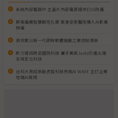
系統內部電路中 主晶片內部電源提供EOS防護
屏南偏鄉智慧韌性扎根 東港安泰醫院導入AI影像
辨識
英特蒙以新一代即時軟體推動工業控制革新
昕力資訊跨足國防科技 攜手美商Juxta引進尖端
全域定位科技
台科大育成新創虎智科技亮相AI WAVE 主打企業
地端AI商用