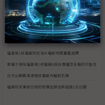
福島第1核電廠3號機傳有3名員工受輻射污染 2名送
醫
福島23日清晨發生規模5餘震 日方表示不影響福島
核電廠復原作業
日相菅直人說明福島第1核電廠反應爐現況
福島第1核電廠附近海水輻射物質嚴重超標
東電不排除福島第1核電廠6座反應爐恐全廢的可能性
日方出動戰車清理核電廠內輻射瓦礫
福島核安事故日政府賠償金額估將超過1兆日圓