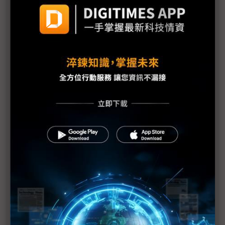
1號機核心恐損毀70% IAEA：日本核電廠情況仍非
常嚴重
福島核爐恐再臨界？部分媒體何苦斷章取義？
東電：福島第1核電廠地下水受到污染
IAEA上修福島核電廠疏散區碘131數值
福島第1核電廠可能整個封廠
福島核電廠第1~4號反應爐將廢爐
福島核災沒完沒了 電廠周邊驗出鈽
1千萬倍輻射量搞烏龍 東電下修至10萬倍
福島1號核電廠1、2號爐污水出現輻射濃度超標