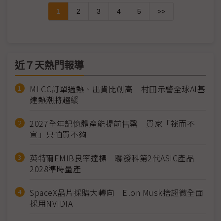
1
2
3
4
5
>>
近７天熱門報導
MLCC訂單過熱、出貨比創高 村田示警全球AI基
建熱潮將趨緩
2027全年記憶體產能提前售罄 買家「祕而不
宣」只怕買不夠
英特爾EMIB良率達標 聯發科第2代ASIC產品
2028準時量產
SpaceX晶片採購大轉向 Elon Musk捨超微全面
採用NVIDIA