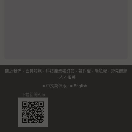
關於我們
·
會員服務
·
科技產業報訂閱
·
著作權
·
隱私權
·
常見問題
·
人才招募
■
中文简体版
■
English
下載新聞App