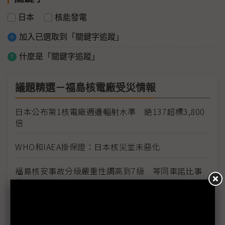
日本
核能發電
加入已選取到「關鍵字追蹤」
什麼是「關鍵字追蹤」
議題精選－福島核電廠受災情報
日本公布第1核電廠週邊輻射水準 銫137超標3,800
倍
WHO和IAEA掛保證：日本核災並未惡化
福島核安事故分級嚴重性調高到7級 等同車諾比事
件
同為7級 福島外洩輻射僅車諾比的10% 日官房長
官就嚴重性升級向大眾致歉