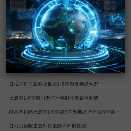
福島核災沒完沒了 電廠周邊驗出鈽
1千萬倍輻射量搞烏龍 東電下修至10萬倍
福島1號核電廠1、2號爐污水出現輻射濃度超標
福島第1核電廠3號機傳有3名員工受輻射污染 2名送
醫
福島23日清晨發生規模5餘震 日方表示不影響福島
核電廠復原作業
日相菅直人說明福島第1核電廠反應爐現況
福島第1核電廠附近海水輻射物質嚴重超標
東電不排除福島第1核電廠6座反應爐恐全廢的可能性
日方出動戰車清理核電廠內輻射瓦礫