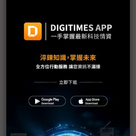
福島核安事故分級嚴重性調高到7級 等同車諾比事
件
同為7級 福島外洩輻射僅車諾比的10% 日官房長
官就嚴重性升級向大眾致歉
1號機核心恐損毀70% IAEA：日本核電廠情況仍非
常嚴重
福島核爐恐再臨界？部分媒體何苦斷章取義？
東電：福島第1核電廠地下水受到污染
IAEA上修福島核電廠疏散區碘131數值
福島第1核電廠可能整個封廠
福島核電廠第1~4號反應爐將廢爐