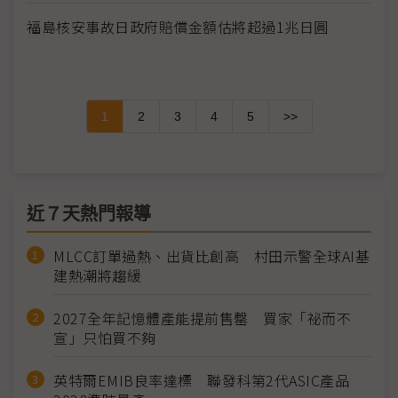
福島核安事故日政府賠償金額估將超過1兆日圓
1
2
3
4
5
>>
近７天熱門報導
MLCC訂單過熱、出貨比創高 村田示警全球AI基
建熱潮將趨緩
2027全年記憶體產能提前售罄 買家「祕而不
宣」只怕買不夠
英特爾EMIB良率達標 聯發科第2代ASIC產品