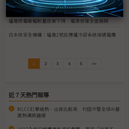
日本官防副長：福島1號核電廠整體情況正逐漸改善
福島核電廠輻射量逐漸下降 電源修復全面展開
日本核安全機構：福島2號反應爐冷卻系統接通電纜
1
2
3
4
5
>>
近７天熱門報導
MLCC訂單過熱、出貨比創高 村田示警全球AI基
建熱潮將趨緩