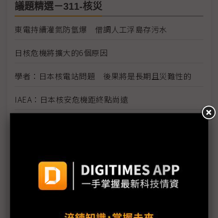
議題精選－311-核災
東電持續灌氮防氫爆 借調人工浮島存污水
日核危機將擴大的6個原因
學者：日本核電站問題 後果將是長期且災難性的
IAEA：日本核安危機距終點尚遠
日本核災刺激需求有限 長期核電與再生能源結合機
率大
日本核災挑動全球敏感神經 凸顯再生能源價值
燃油荒與輻射陰影籠罩日本
福島第1核電廠附近海水輻射物質嚴重超標