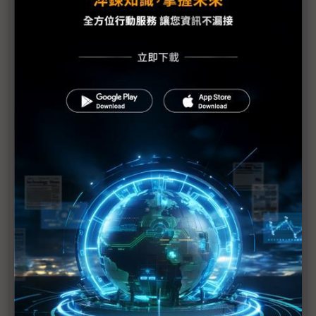
福島核電廠危機對世界的啟示
日本核災變未來影響難估 對全球經濟前景不宜太過
樂觀
核能發電需以整體面向考量
東電不排除福島第1核電廠6座反應爐恐全廢的可能性
日本處理福島核危機有進展 食物卻爆輻射問題
福島核電廠反應爐供電恢復正常 唯隱憂仍存
日本擴大農作禁售範圍
福島核安事故日政府賠償金額估將超過1兆日圓
日自衛隊開始進行4號機地面灑水作業