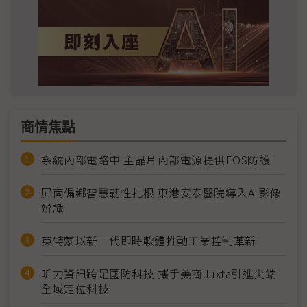
商情焦點
系統內部電路中 主晶片內部電源提供EOS防護
屏南偏鄉智慧韌性扎根 東港安泰醫院導入AI影像
辨識
英特蒙以新一代即時軟體推動工業控制革新
昕力資訊跨足國防科技 攜手美商Juxta引進尖端
全域定位科技