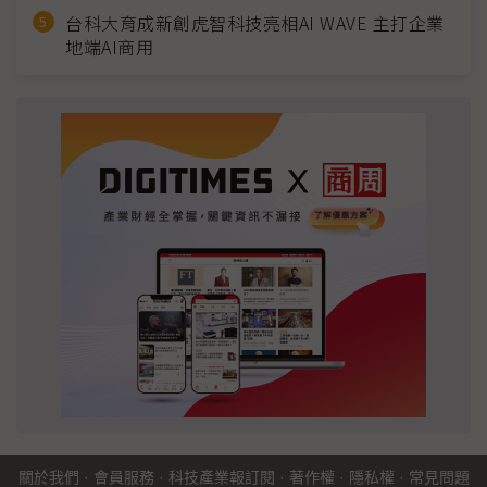
台科大育成新創虎智科技亮相AI WAVE 主打企業
地端AI商用
關於我們
·
會員服務
·
科技產業報訂閱
·
著作權
·
隱私權
·
常見問題