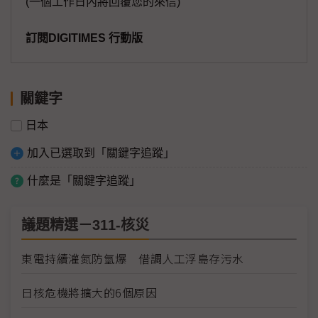
(一個工作日內將回覆您的來信)
訂閱DIGITIMES 行動版
關鍵字
日本
加入已選取到「關鍵字追蹤」
什麼是「關鍵字追蹤」
議題精選－311-核災
東電持續灌氮防氫爆 借調人工浮島存污水
日核危機將擴大的6個原因