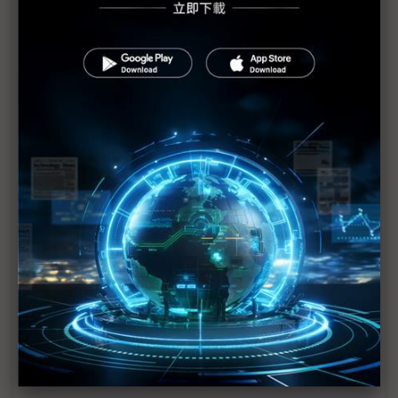
東電不排除福島第1核電廠6座反應爐恐全廢的可能性
日本處理福島核危機有進展 食物卻爆輻射問題
福島核電廠反應爐供電恢復正常 唯隱憂仍存
日本擴大農作禁售範圍
福島核安事故日政府賠償金額估將超過1兆日圓
日自衛隊開始進行4號機地面灑水作業
日本官防副長：福島1號核電廠整體情況正逐漸改善
福島核電廠輻射量逐漸下降 電源修復全面展開
日本核安全機構：福島2號反應爐冷卻系統接通電纜