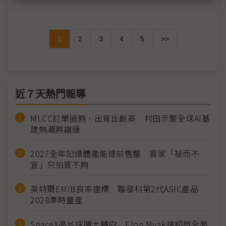
1
2
3
4
5
>>
近７天熱門報導
MLCC訂單過熱、出貨比創高 村田示警全球AI基
建熱潮將趨緩
2027全年記憶體產能提前售罄 買家「祕而不
宣」只怕買不夠
英特爾EMIB良率達標 聯發科第2代ASIC產品
2028準時量產
SpaceX晶片採購大轉向 Elon Musk捨超微全面