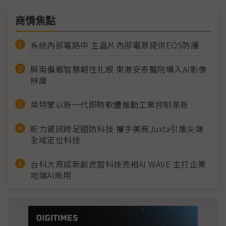
商情焦點
系統內部電路中 主晶片內部電源提供EOS防護
屏南偏鄉智慧韌性扎根 東港安泰醫院導入AI影像
辨識
英特蒙以新一代即時軟體推動工業控制革新
昕力資訊跨足國防科技 攜手美商Juxta引進尖端
全域定位科技
台科大育成新創虎智科技亮相AI WAVE 主打企業
地端AI商用