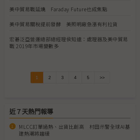
美中貿易戰延燒 Faraday Future也成焦點
美中貿易關稅提前發酵 美照明廠急漲有利拉貨
宏碁泛亞營運總部總經理侯知遠：處理器及美中貿易
戰 2019年市場變數多
1
2
3
4
5
>>
近７天熱門報導
MLCC訂單過熱、出貨比創高 村田示警全球AI基
建熱潮將趨緩