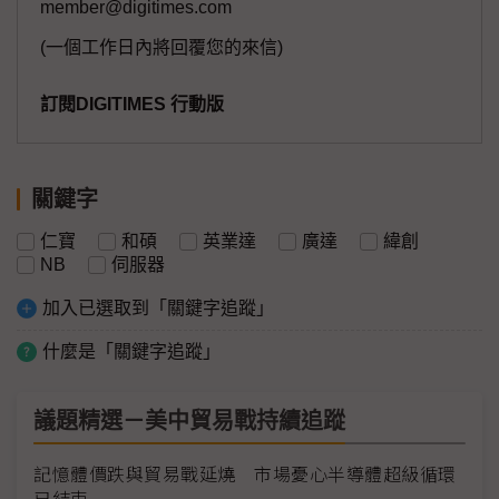
member@digitimes.com
(一個工作日內將回覆您的來信)
訂閱DIGITIMES 行動版
關鍵字
仁寶
和碩
英業達
廣達
緯創
NB
伺服器
加入已選取到「關鍵字追蹤」
什麼是「關鍵字追蹤」
議題精選－美中貿易戰持續追蹤
記憶體價跌與貿易戰延燒 市場憂心半導體超級循環
已結束