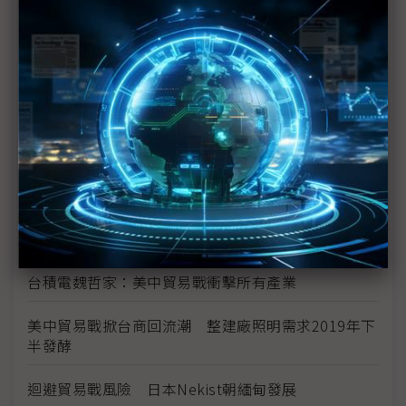
美中貿易戰歹戲拖棚 被動元件供應鏈壓力漸增
美中貿易戰掀波瀾 iPhone生產線恐搬河內
SCREEN大陸設備廠完工 憂貿易戰波及
G20川習會前放話再課關稅 一窺川普豪賭的邊緣政
策
川普不排除全面開徵所有輸美陸貨關稅 iPhone、
CPU、記憶體等科技產品恐難倖免
台積電魏哲家：美中貿易戰衝擊所有產業
美中貿易戰掀台商回流潮 整建廠照明需求2019年下
半發酵
迴避貿易戰風險 日本Nekist朝緬甸發展