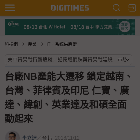
科技網
產業
IT．系統供應鏈
台廠NB產能大遷移 鎖定越南、
台灣、菲律賓及印尼 仁寶、廣
達、緯創、英業達及和碩全面
動起來
李立達
／
台北
2018/11/12