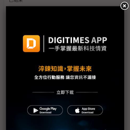
貿易戰與淡季雙重效應 被動元件進入庫存調節高峰
面對貿易戰摩擦升溫 童子賢：短期內東南亞無法取
代大陸
貿易戰衝擊消費信心 大陸電視元春拉貨動能走疲
代工廠加速調整全球產線 精英產能遷移落腳泰國
5G技術成2019年火線話題 半導體測試端挑戰往前
後段延伸
金像電耕耘網通、伺服器有成 2018年成功轉虧為盈
全球電子業急撤中國 投資越南何處去
貿易戰迫廠商調整供應鏈 惟仍難割捨大陸市場