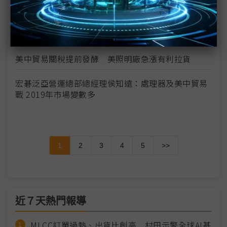
迴避貿易戰風險 日本Nekist朝緬甸發展
美中貿易戰延燒 Faraday Future也成焦點
美中貿易關稅提前發酵 美照明廠急漲有利拉貨
宏碁泛亞營運總部總經理侯知遠：處理器及美中貿易
戰 2019年市場變數多
1
2
3
4
5
>>
近７天熱門報導
MLCC訂單過熱、出貨比創高 村田示警全球AI基