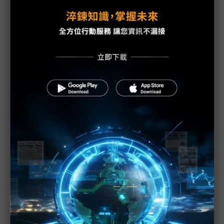
貿易戰迫廠商調整供應鏈 惟仍難割捨大陸市場
美中貿易戰歹戲拖棚 被動元件供應鏈壓力漸增
美中貿易戰掀波瀾 iPhone生產線恐搬河內
SCREEN大陸設備廠完工 憂貿易戰波及
G20川習會前放話再課關稅 一窺川普豪賭的邊緣政
策
川普不排除全面開徵所有輸美陸貨關稅 iPhone、
CPU、記憶體等科技產品恐難倖免
台積電魏哲家：美中貿易戰衝擊所有產業
美中貿易戰掀台商回流潮 整建廠照明需求2019年下
半發酵