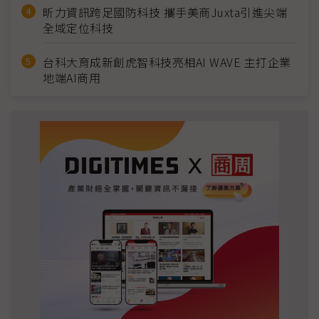
昕力資訊跨足國防科技 攜手美商Juxta引進尖端
全域定位科技
台科大育成新創虎智科技亮相AI WAVE 主打企業
地端AI商用