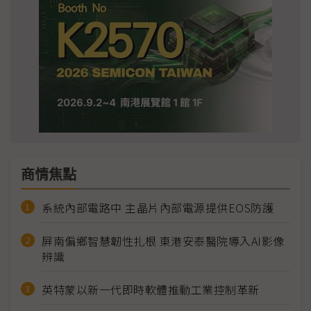
商情焦點
系統內部電路中 主晶片內部電源提供EOS防護
屏南偏鄉智慧韌性扎根 東港安泰醫院導入AI影像
辨識
英特蒙以新一代即時軟體推動工業控制革新