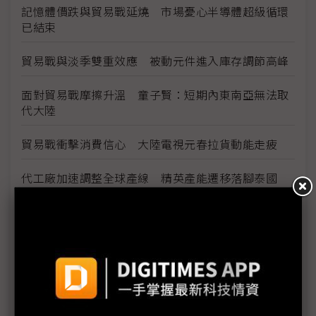
記憶體價跌與貿易戰延燒 市場憂心半導體超級循環
已結束
貿易戰與淡季雙重效應 被動元件進入庫存調節高峰
面對貿易戰摩擦升溫 童子賢：短期內東南亞無法取
代大陸
貿易戰衝擊消費信心 大陸電視元春拉貨動能走疲
代工廠加速調整全球產線 精英產能遷移落腳泰國
5G技術成2019年火線話題 半導體測試端挑戰往前
後段延伸
金像電耕耘網通、伺服器有成 2018年成功轉虧為盈
全球電子業急撤中國 投資越南何處去