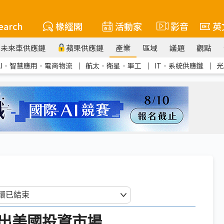
earch
椽經閣
活動家
影音
英
未來車供應鏈
蘋果供應鏈
產業
區域
議題
觀點
AI．智慧應用．電商物流
｜
航太．衛星．軍工
｜
IT．系統供應鏈
｜
光
出美國投資市場