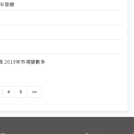
下半發酵
2019年市場變數多
4
5
>>