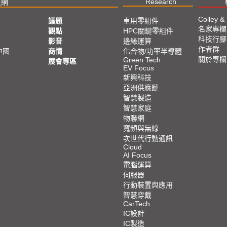
Research
技網
Colley &
議題
車用零組件
名家專欄
亞
觀點
HPC關鍵零組件
科技行腳
影音
邊緣運算
作者群
中國
商情
化合物/功率半導體
關於專欄
Green Tech
展會專區
EV Focus
新興科技
亞洲供應鏈
智慧製造
智慧家庭
物聯網
寬頻與無線
次世代行動通訊
Cloud
AI Focus
電腦運算
伺服器
行動裝置與應用
智慧穿戴
CarTech
IC設計
IC製造