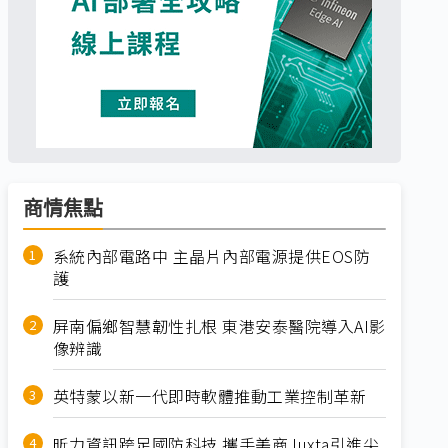
商情焦點
系統內部電路中 主晶片內部電源提供EOS防
護
屏南偏鄉智慧韌性扎根 東港安泰醫院導入AI影
像辨識
英特蒙以新一代即時軟體推動工業控制革新
昕力資訊跨足國防科技 攜手美商Juxta引進尖