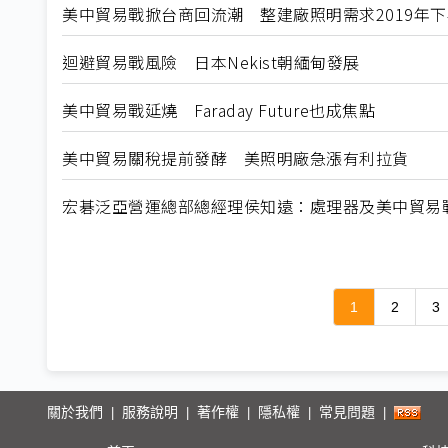
美中貿易戰掀台商回流潮 整建廠照明需求2019年
迴避貿易戰風險 日本Nekist朝緬甸發展
美中貿易戰延燒 Faraday Future也成焦點
美中貿易關稅提前發酵 美照明廠急漲有利拉貨
宏碁泛亞營運總部總經理侯知遠：處理器及美中貿易戰 
1
2
3
關於我們
服務說明
著作權
隱私權
常見問題
|
|
|
|
|