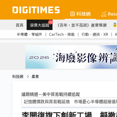
科技網
Res
259
首頁
漲價大追蹤
《百年，並不孤寂》產業導讀
半導體．零組件
｜
CarTech．綠能
｜
行動．通訊．XR
｜
科技網
產業
議題精選－美中貿易戰持續追蹤
李開復旗下創新工場 擬撤