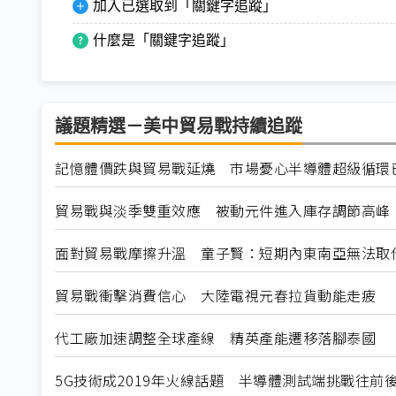
加入已選取到「關鍵字追蹤」
什麼是「關鍵字追蹤」
議題精選－美中貿易戰持續追蹤
記憶體價跌與貿易戰延燒 市場憂心半導體超級循環
貿易戰與淡季雙重效應 被動元件進入庫存調節高峰
面對貿易戰摩擦升溫 童子賢：短期內東南亞無法取
貿易戰衝擊消費信心 大陸電視元春拉貨動能走疲
代工廠加速調整全球產線 精英產能遷移落腳泰國
5G技術成2019年火線話題 半導體測試端挑戰往前