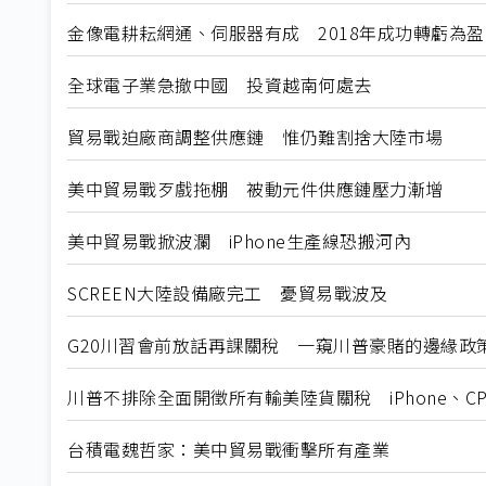
金像電耕耘網通、伺服器有成 2018年成功轉虧為盈
全球電子業急撤中國 投資越南何處去
貿易戰迫廠商調整供應鏈 惟仍難割捨大陸市場
美中貿易戰歹戲拖棚 被動元件供應鏈壓力漸增
美中貿易戰掀波瀾 iPhone生產線恐搬河內
SCREEN大陸設備廠完工 憂貿易戰波及
G20川習會前放話再課關稅 一窺川普豪賭的邊緣政
川普不排除全面開徵所有輸美陸貨關稅 iPhone、
台積電魏哲家：美中貿易戰衝擊所有產業