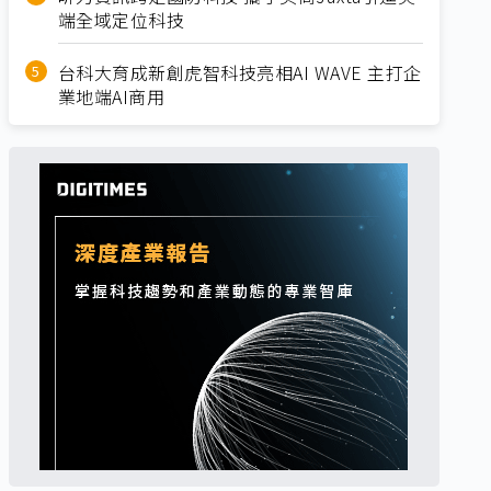
端全域定位科技
台科大育成新創虎智科技亮相AI WAVE 主打企
業地端AI商用