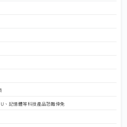
策
CPU、記憶體等科技產品恐難倖免