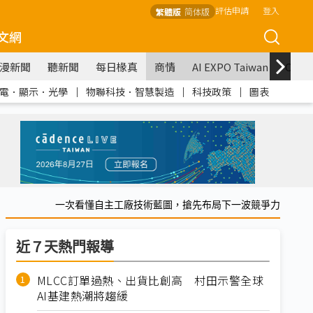
評估申請
登入
繁體版
简体版
文網
漫新聞
聽新聞
每日椽真
商情
AI EXPO Taiwan
COM
電．顯示．光學
｜
物聯科技．智慧製造
｜
科技政策
｜
圖表
一次看懂自主工廠技術藍圖，搶先布局下一波競爭力
近７天熱門報導
MLCC訂單過熱、出貨比創高 村田示警全球
AI基建熱潮將趨緩