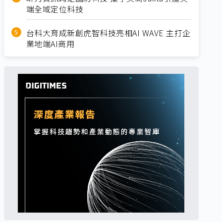
端全域定位科技
台科大育成新創虎智科技亮相AI WAVE 主打企
業地端AI商用