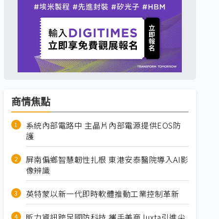
商情焦點
系統內部電路中 主晶片內部電源提供EOS防
護
屏南偏鄉智慧韌性扎根 東港安泰醫院導入AI影
像辨識
英特蒙以新一代即時軟體推動工業控制革新
昕力資訊跨足國防科技 攜手美商Juxta引進尖