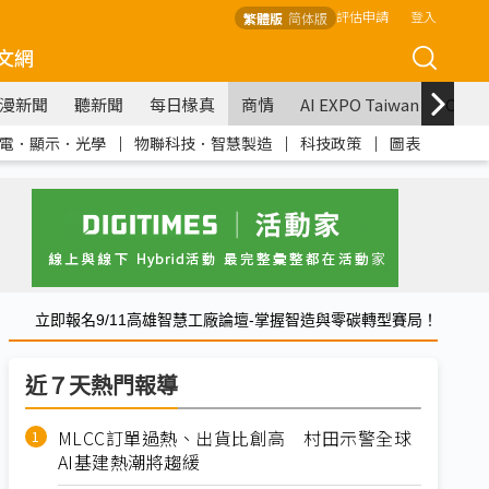
評估申請
登入
繁體版
简体版
文網
漫新聞
聽新聞
每日椽真
商情
AI EXPO Taiwan
COM
電．顯示．光學
｜
物聯科技．智慧製造
｜
科技政策
｜
圖表
立即報名9/11高雄智慧工廠論壇-掌握智造與零碳轉型賽局！
近７天熱門報導
MLCC訂單過熱、出貨比創高 村田示警全球
AI基建熱潮將趨緩