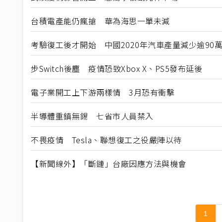
台積電產能仍瘋搶 華為海思一單未減
考驗復工後才開始 中國2020年汽車產量減少逾90
步Switch後塵 疫情恐致Xbox X、PS5發布延後
電子業開工上下游兩樣情 3月恐有衝擊
半導體重鎮無錫 七省市人員禁入
不畏疫情 Tesla、聯想復工之役嚴陣以待
【新聞線外】「斷鏈」台廠因應方法與機會
1