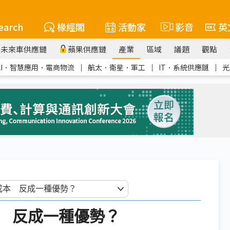
earch
椽經閣
活動家
影音
英
未來車供應鏈
蘋果供應鏈
產業
區域
議題
觀點
AI．智慧應用．電商物流
｜
航太．衛星．軍工
｜
IT．系統供應鏈
｜
光
 反成一種優勢？