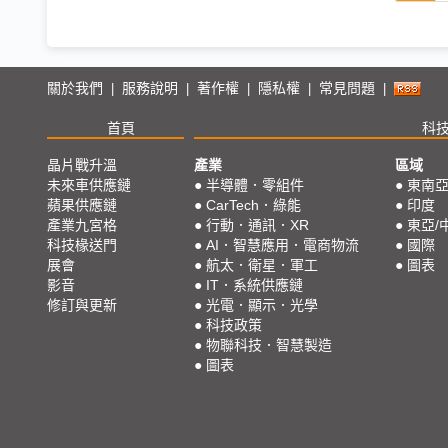
關於我們
服務說明
著作權
隱私權
常見問題
|
|
|
|
|
首頁
科
晶片戰升溫
產業
區域
未來車供應鏈
●
半導體．零組件
●
東南
蘋果供應鏈
●
CarTech．綠能
●
印度
產業九宮格
●
行動．通訊．XR
●
東亞/
科技椽送門
●
AI．智慧應用．電商物流
●
國際
展會
●
航太．衛星．軍工
●
圖表
影音
●
IT．系統供應鏈
修訂與更新
●
光電．顯示．光學
●
科技政策
●
物聯科技．智慧製造
●
圖表