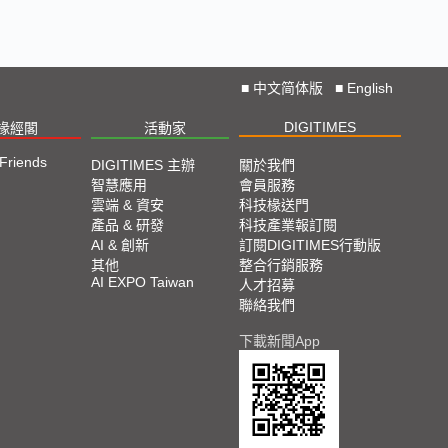
■
中文简体版
■
English
DIGITIMES
椽經閣
活動家
 Friends
DIGITIMES 主辦
關於我們
智慧應用
會員服務
雲端 & 資安
科技椽送門
產品 & 研發
科技產業報訂閱
AI & 創新
訂閱DIGITIMES行動版
其他
整合行銷服務
AI EXPO Taiwan
人才招募
聯絡我們
下載新聞App