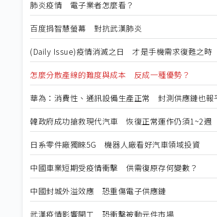
肺炎疫情 電子業者怎麼看？
百度捐智慧螢幕 對抗武漢肺炎
(Daily Issue)疫情消滅之日 才是手機需求復甦之時
怎麼分散產線的難度與成本 反成一種優勢？
華為：消費性、通訊設備生產正常 封測供應鏈也報
韓政府成功搶救現代汽車 恢復正常運作仍須1~2週
日系零件廠獨睞5G 機器人廠看好汽車領域投資
中國車業短期受疫情衝擊 供需復原存何變數？
中國封城外溢效應 恐重傷電子供應鏈
武漢疫情影響開工 恐衝擊被動元件市場