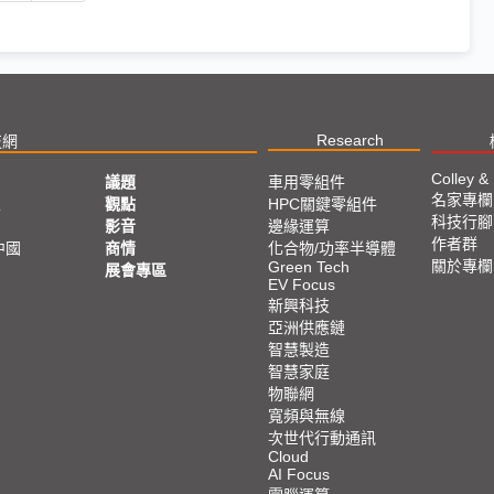
Research
技網
Colley &
議題
車用零組件
名家專欄
亞
觀點
HPC關鍵零組件
科技行腳
影音
邊緣運算
作者群
中國
商情
化合物/功率半導體
關於專欄
Green Tech
展會專區
EV Focus
新興科技
亞洲供應鏈
智慧製造
智慧家庭
物聯網
寬頻與無線
次世代行動通訊
Cloud
AI Focus