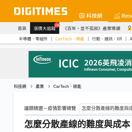
科技網
Res
259
首頁
漲價大追蹤
《百年，並不孤寂》產業導讀
半導體．零組件
｜
CarTech．綠能
｜
行動．通訊．XR
｜
科技網
產業
CarTech．綠能
議題精選－疫情影響總覽
怎麼分散產線的難度與成本