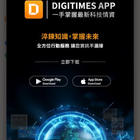
關鍵字
電動車
電動車電池
加入已選取到「關鍵字追蹤」
什麼是「關鍵字追蹤」
議題精選－中國為疫情過後的汽車產業鋪路
為疫後發展鋪路 中國擬放寬新能源車研發及生產審
查
中國調降門檻防出走 疫情卻讓外資車企感冒
中國車業短期受疫情衝擊 供需復原存何變數？