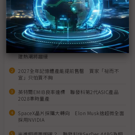
考驗復工後才開始 中國2020年汽車產量減少逾90萬
輛
近７天熱門報導
MLCC訂單過熱、出貨比創高 村田示警全球AI基
建熱潮將趨緩
2027全年記憶體產能提前售罄 買家「祕而不
宣」只怕買不夠
英特爾EMIB良率達標 聯發科第2代ASIC產品
2028準時量產
SpaceX晶片採購大轉向 Elon Musk捨超微全面
採用NVIDIA
光進銅退更明確？ 聯發科估SerDes 448G為銅