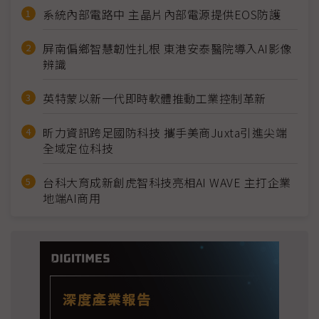
系統內部電路中 主晶片內部電源提供EOS防護
屏南偏鄉智慧韌性扎根 東港安泰醫院導入AI影像
辨識
英特蒙以新一代即時軟體推動工業控制革新
昕力資訊跨足國防科技 攜手美商Juxta引進尖端
全域定位科技
台科大育成新創虎智科技亮相AI WAVE 主打企業
地端AI商用