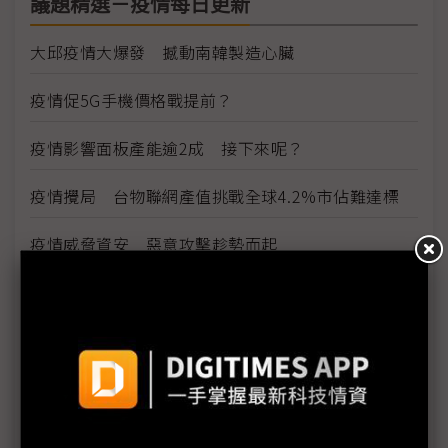
議題精選－疫情每日更新
大邱疫情大爆發 撼動南韓製造心臟
疫情促5G手機價格戰提前？
疫情影響面板產能逾2成 接下來呢？
疫情攪局 台物聯網產值挑戰全球4.2%市佔難達標
疫情威脅資安 惡意攻擊趁勢而起
雲端產業免疫 5G帶動網路運算商機
看好5G雲端商機 網通廠積極搶進網路運算市場
因應疫情影響 供應鏈出招拚復工、推新服務
三星新機染疫 S20 Ultra傳供應不足