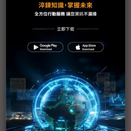
手機HDI出貨維持暢旺 惟2Q庫存風險逐漸攀高
PCB產業加班需求與法規衝突待解決
蘋果示警下修1Q20財測 RF元件與記憶體供應商也
重傷
美日韓等42國一致同意 強化半導體技術出口管制
（Daily Issue）供應鏈全球化重新布局 中國世界工
廠地位仍有其重
手機供應鏈砍單已不可免 台系IC設計2Q業績承壓
疫情衝擊5G手機短期出貨 超薄型FoD封測放量延至
下半年
供需趨緊造成短期漲價 華新科非中國廠區稼動率滿