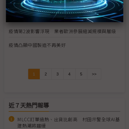
載
華為晶片自主阻力一波波 轉單中芯營運風險增
疫情第2波影響浮現 業者歐洲參展縮減規模與層級
疫情凸顯中國製造不再美好
1
2
3
4
5
>>
近７天熱門報導
MLCC訂單過熱、出貨比創高 村田示警全球AI基
建熱潮將趨緩