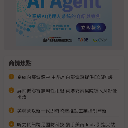
商情焦點
系統內部電路中 主晶片內部電源提供EOS防護
屏南偏鄉智慧韌性扎根 東港安泰醫院導入AI影像
辨識
英特蒙以新一代即時軟體推動工業控制革新
昕力資訊跨足國防科技 攜手美商Juxta引進尖端