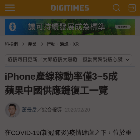
科技網
產業
行動．通訊．XR
iPhone產線稼動率僅3~5成
蘋果中國供應鏈復工一覽
蕭景岳
／
綜合報導
2020/02/20
在COVID-19(新冠肺炎)疫情肆虐之下，位於重