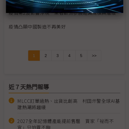
疫情第2波影響浮現 業者歐洲參展縮減規模與層級
疫情凸顯中國製造不再美好
1
2
3
4
5
>>
近７天熱門報導
MLCC訂單過熱、出貨比創高 村田示警全球AI基
建熱潮將趨緩
2027全年記憶體產能提前售罄 買家「祕而不
宣」只怕買不夠