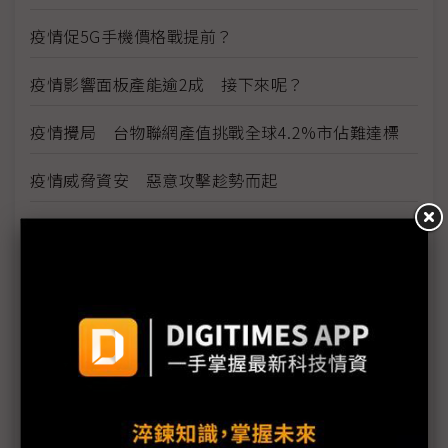
疫情促5G手機價格戰提前？
疫情影響面板產能逾2成 接下來呢？
疫情攪局 台物聯網產值挑戰全球4.2%市佔難達標
疫情威脅資安 惡意攻擊趁勢而起
雲端產業免疫 5G帶動網路運算商機
看好5G雲端商機 網通廠積極搶進網路運算市場
因應疫情影響 供應鏈出招拚復工、推新服務
三星新機染疫 S20 Ultra傳供應不足
手機HDI出貨維持暢旺 惟2Q庫存風險逐漸攀高