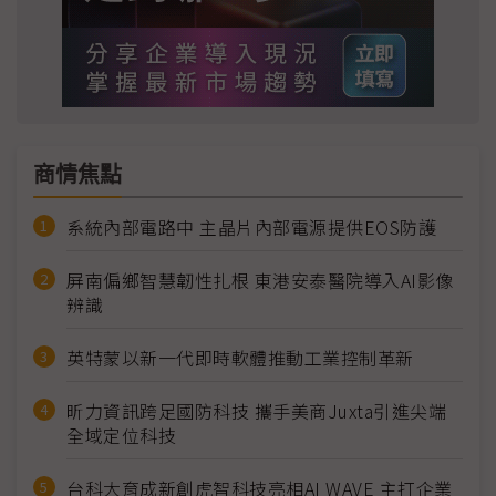
商情焦點
系統內部電路中 主晶片內部電源提供EOS防護
屏南偏鄉智慧韌性扎根 東港安泰醫院導入AI影像
辨識
英特蒙以新一代即時軟體推動工業控制革新
昕力資訊跨足國防科技 攜手美商Juxta引進尖端
全域定位科技
台科大育成新創虎智科技亮相AI WAVE 主打企業