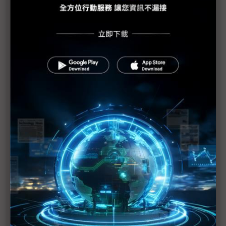
PCB產業加班需求與法規衝突待解決
蘋果示警下修1Q20財測 RF元件與記憶體供應商也
重傷
美日韓等42國一致同意 強化半導體技術出口管制
（Daily Issue）供應鏈全球化重新布局 中國世界工
廠地位仍有其重
手機供應鏈砍單已不可免 台系IC設計2Q業績承壓
疫情衝擊5G手機短期出貨 超薄型FoD封測放量延至
下半年
供需趨緊造成短期漲價 華新科非中國廠區稼動率滿
載
華為晶片自主阻力一波波 轉單中芯營運風險增