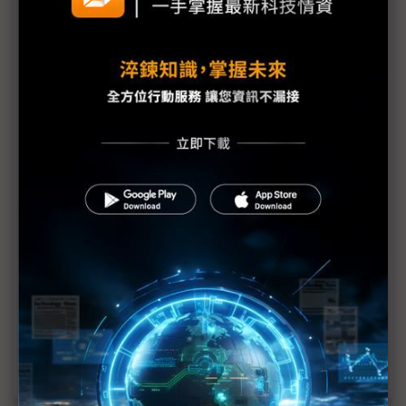
疫情來搗亂 中國2020年蓋40萬座5G基地台計畫生
變數
5G標準會議因疫取消 恐拖累版本制定
疫情影響設備供給 德國電信將採雙供應鏈措施
華為：武漢肺炎疫情未影響5G供應
5G網路設備市場規模恐下修 疫情拖累全球部署
嘉聯益投資昆山案審核過關 新產能強攻5G市場
5G手機產業鏈重整腳步 2020年出貨下修
武漢疫情重創供應鏈 5G大補丸助傷口癒合