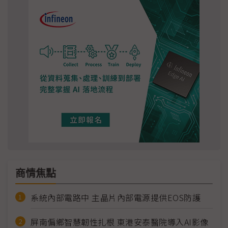
商情焦點
系統內部電路中 主晶片內部電源提供EOS防護
屏南偏鄉智慧韌性扎根 東港安泰醫院導入AI影像