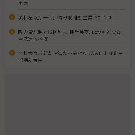
辨識
英特蒙以新一代即時軟體推動工業控制革新
昕力資訊跨足國防科技 攜手美商Juxta引進尖端
全域定位科技
台科大育成新創虎智科技亮相AI WAVE 主打企業
地端AI商用