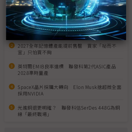
近７天熱門報導
MLCC訂單過熱、出貨比創高 村田示警全球AI基
建熱潮將趨緩
2027全年記憶體產能提前售罄 買家「祕而不
宣」只怕買不夠
英特爾EMIB良率達標 聯發科第2代ASIC產品
2028準時量產
SpaceX晶片採購大轉向 Elon Musk捨超微全面
採用NVIDIA
光進銅退更明確？ 聯發科估SerDes 448G為銅
線「最終戰場」