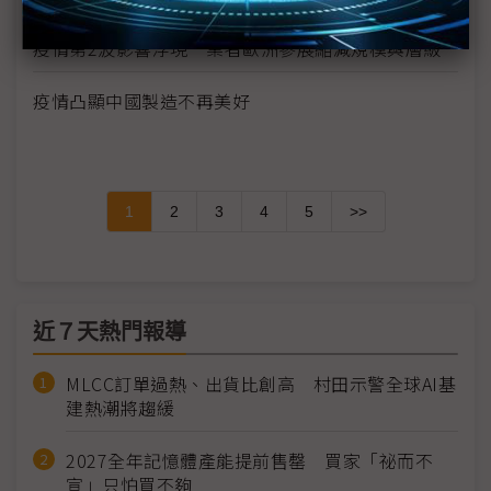
疫情第2波影響浮現 業者歐洲參展縮減規模與層級
疫情凸顯中國製造不再美好
1
2
3
4
5
>>
近７天熱門報導
MLCC訂單過熱、出貨比創高 村田示警全球AI基
建熱潮將趨緩
2027全年記憶體產能提前售罄 買家「祕而不
宣」只怕買不夠