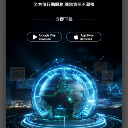
PCB產業加班需求與法規衝突待解決
蘋果示警下修1Q20財測 RF元件與記憶體供應商也
重傷
美日韓等42國一致同意 強化半導體技術出口管制
（Daily Issue）供應鏈全球化重新布局 中國世界工
廠地位仍有其重
手機供應鏈砍單已不可免 台系IC設計2Q業績承壓
疫情衝擊5G手機短期出貨 超薄型FoD封測放量延至
下半年
供需趨緊造成短期漲價 華新科非中國廠區稼動率滿
載
華為晶片自主阻力一波波 轉單中芯營運風險增