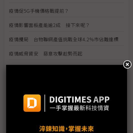
疫情促5G手機價格戰提前？
疫情影響面板產能逾2成 接下來呢？
疫情攪局 台物聯網產值挑戰全球4.2%市佔難達標
疫情威脅資安 惡意攻擊趁勢而起
雲端產業免疫 5G帶動網路運算商機
看好5G雲端商機 網通廠積極搶進網路運算市場
因應疫情影響 供應鏈出招拚復工、推新服務
三星新機染疫 S20 Ultra傳供應不足
手機HDI出貨維持暢旺 惟2Q庫存風險逐漸攀高