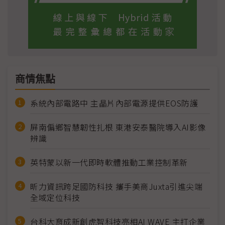
商情焦點
系統內部電路中 主晶片內部電源提供EOS防護
屏南偏鄉智慧韌性扎根 東港安泰醫院導入AI影像
辨識
英特蒙以新一代即時軟體推動工業控制革新
昕力資訊跨足國防科技 攜手美商Juxta引進尖端
全域定位科技
台科大育成新創虎智科技亮相AI WAVE 主打企業