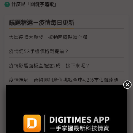
什麼是「關鍵字追蹤」
議題精選－疫情每日更新
大邱疫情大爆發 撼動南韓製造心臟
疫情促5G手機價格戰提前？
疫情影響面板產能逾2成 接下來呢？
疫情攪局 台物聯網產值挑戰全球4.2%市佔難達標
疫情威脅資安 惡意攻擊趁勢而起
雲端產業免疫 5G帶動網路運算商機
看好5G雲端商機 網通廠積極搶進網路運算市場