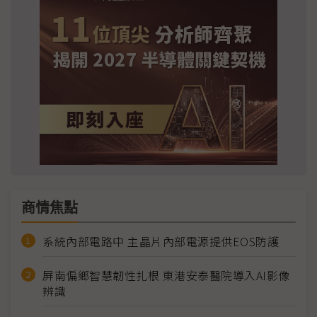
商情焦點
系統內部電路中 主晶片內部電源提供EOS防護
屏南偏鄉智慧韌性扎根 東港安泰醫院導入AI影像
辨識