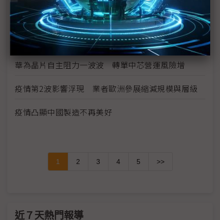
下半年
供需趨緊造成短期漲價 華新科非中國廠區稼動率滿
載
華為晶片自主阻力一波波 轉單中芯營運風險增
疫情第2波影響浮現 業者歐洲參展縮減規模與層級
疫情凸顯中國製造不再美好
1
2
3
4
5
>>
近７天熱門報導