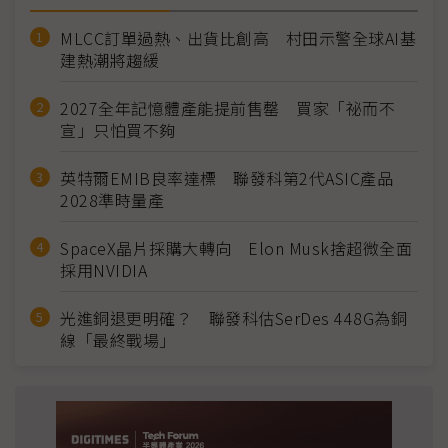
MLCC訂單過熱、出貨比創高 村田示警全球AI基
建熱潮將趨緩
2027全年記憶體產能提前售罄 買家「祕而不
宣」只怕買不夠
英特爾EMIB良率達標 聯發科第2代ASIC產品
2028準時量產
SpaceX晶片採購大轉向 Elon Musk捨超微全面
採用NVIDIA
光進銅退更明確？ 聯發科估SerDes 448G為銅
線「最終戰場」