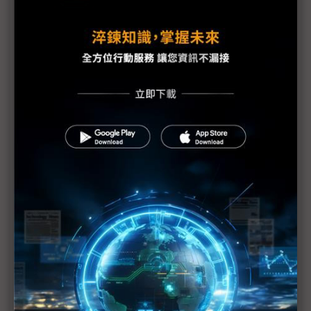
因應疫情影響 供應鏈出招拚復工、推新服務
三星新機染疫 S20 Ultra傳供應不足
手機HDI出貨維持暢旺 惟2Q庫存風險逐漸攀高
PCB產業加班需求與法規衝突待解決
蘋果示警下修1Q20財測 RF元件與記憶體供應商也
重傷
美日韓等42國一致同意 強化半導體技術出口管制
（Daily Issue）供應鏈全球化重新布局 中國世界工
廠地位仍有其重
手機供應鏈砍單已不可免 台系IC設計2Q業績承壓
疫情衝擊5G手機短期出貨 超薄型FoD封測放量延至