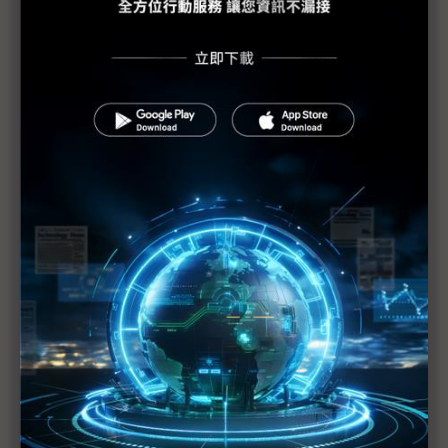
PCB產業加班需求與法規衝突待解決
蘋果示警下修1Q20財測 RF元件與記憶體供應商也
重傷
美日韓等42國一致同意 強化半導體技術出口管制
（Daily Issue）供應鏈全球化重新布局 中國世界工
廠地位仍有其重
手機供應鏈砍單已不可免 台系IC設計2Q業績承壓
疫情衝擊5G手機短期出貨 超薄型FoD封測放量延至
下半年
供需趨緊造成短期漲價 華新科非中國廠區稼動率滿
載
華為晶片自主阻力一波波 轉單中芯營運風險增