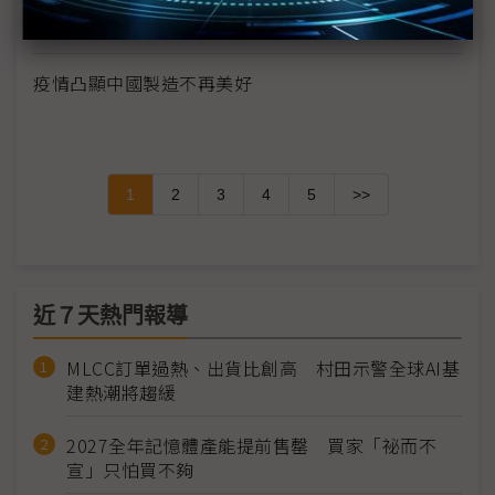
疫情第2波影響浮現 業者歐洲參展縮減規模與層級
疫情凸顯中國製造不再美好
1
2
3
4
5
>>
近７天熱門報導
MLCC訂單過熱、出貨比創高 村田示警全球AI基
建熱潮將趨緩
2027全年記憶體產能提前售罄 買家「祕而不
宣」只怕買不夠