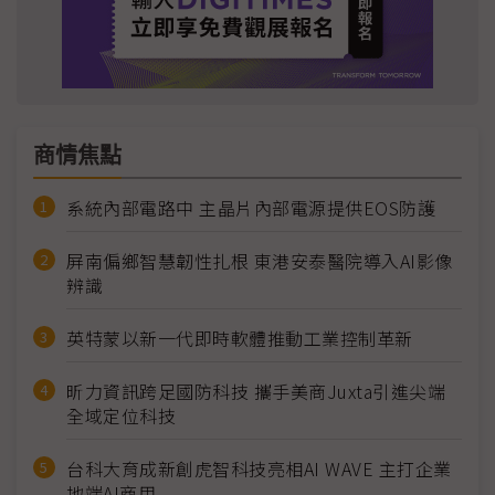
商情焦點
系統內部電路中 主晶片內部電源提供EOS防護
屏南偏鄉智慧韌性扎根 東港安泰醫院導入AI影像
辨識
英特蒙以新一代即時軟體推動工業控制革新
昕力資訊跨足國防科技 攜手美商Juxta引進尖端
全域定位科技
台科大育成新創虎智科技亮相AI WAVE 主打企業
地端AI商用