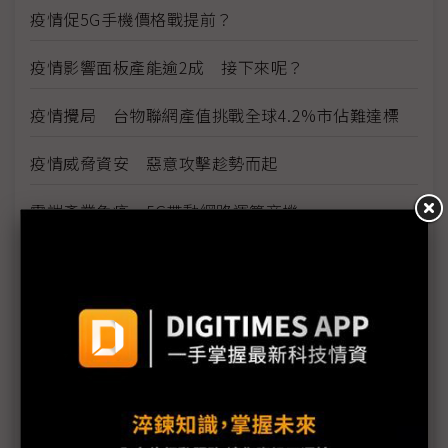
疫情促5G手機價格戰提前？
疫情影響面板產能逾2成 接下來呢？
疫情攪局 台物聯網產值挑戰全球4.2%市佔難達標
疫情威脅資安 惡意攻擊趁勢而起
雲端產業免疫 5G帶動網路運算商機
看好5G雲端商機 網通廠積極搶進網路運算市場
因應疫情影響 供應鏈出招拚復工、推新服務
三星新機染疫 S20 Ultra傳供應不足
手機HDI出貨維持暢旺 惟2Q庫存風險逐漸攀高