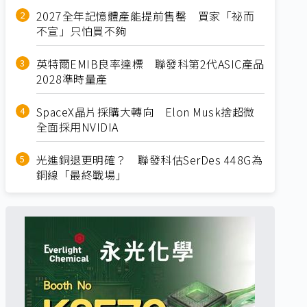
2027全年記憶體產能提前售罄 買家「祕而
不宣」只怕買不夠
英特爾EMIB良率達標 聯發科第2代ASIC產品
2028準時量產
SpaceX晶片採購大轉向 Elon Musk捨超微
全面採用NVIDIA
光進銅退更明確？ 聯發科估SerDes 448G為
銅線「最終戰場」