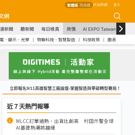
評估申請
登入
繁體版
简体版
文網
漫新聞
聽新聞
每日椽真
商情
AI EXPO Taiwan
COM
電．顯示．光學
｜
物聯科技．智慧製造
｜
科技政策
｜
圖表
立即報名9/11高雄智慧工廠論壇-掌握智造與零碳轉型賽局！
近７天熱門報導
MLCC訂單過熱、出貨比創高 村田示警全球
AI基建熱潮將趨緩