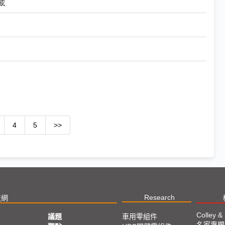
載
4
5
>>
Research
技網
Colley &
議題
車用零組件
名家專欄