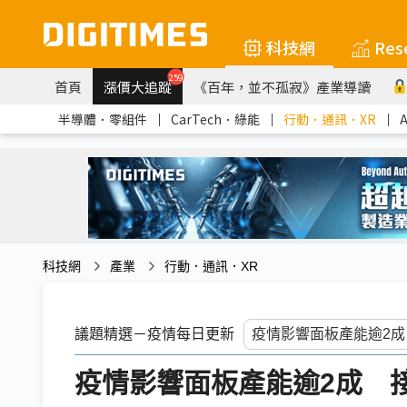
科技網
Res
259
首頁
漲價大追蹤
《百年，並不孤寂》產業導讀
半導體．零組件
｜
CarTech．綠能
｜
行動．通訊．XR
｜
科技網
產業
行動．通訊．XR
議題精選－疫情每日更新
疫情影響面板產能逾2成 