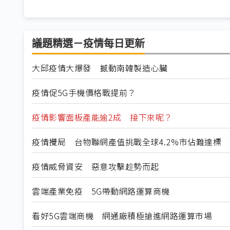
議題精選－疫情每日更新
大邱疫情大爆發 撼動南韓製造心臟
疫情促5G手機價格戰提前？
疫情影響面板產能逾2成 接下來呢？
疫情攪局 台物聯網產值挑戰全球4.2%市佔難達標
疫情威脅資安 惡意攻擊趁勢而起
雲端產業免疫 5G帶動網路運算商機
看好5G雲端商機 網通廠積極搶進網路運算市場