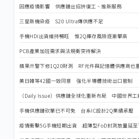
因應疫情影響 供應鏈出招拚復工、推新服務
三星新機染疫 S20 Ultra傳供應不足
手機HDI出貨維持暢旺 惟2Q庫存風險逐漸攀高
PCB產業加班需求與法規衝突待解決
蘋果示警下修1Q20財測 RF元件與記憶體供應商也
美日韓等42國一致同意 強化半導體技術出口管制
（Daily Issue）供應鏈全球化重新布局 中國世界
手機供應鏈砍單已不可免 台系IC設計2Q業績承壓
疫情衝擊5G手機短期出貨 超薄型FoD封測放量延至