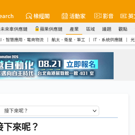
earch
椽經閣
活動家
影音
英
未來車供應鏈
蘋果供應鏈
產業
區域
議題
觀點
AI．智慧應用．電商物流
｜
航太．衛星．軍工
｜
IT．系統供應鏈
｜
光
接下來呢？