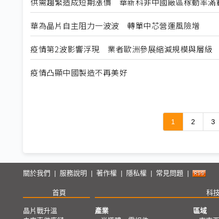
供需趨緊造成短期漲價 華新科非中國廠區稼動率滿
華為晶片自主阻力一波波 轉單中芯營運風險增
疫情第2波影響浮現 業者歐洲參展縮減規模與層級
疫情凸顯中國製造不再美好
1
2
3
關於我們
服務說明
著作權
隱私權
常見問題
|
|
|
|
|
首頁
科
晶片戰升溫
產業
區域