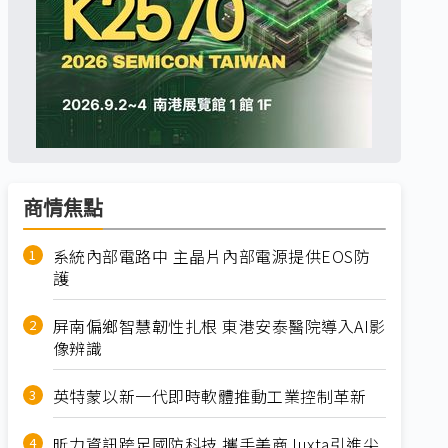
商情焦點
系統內部電路中 主晶片內部電源提供EOS防
護
屏南偏鄉智慧韌性扎根 東港安泰醫院導入AI影
像辨識
英特蒙以新一代即時軟體推動工業控制革新
昕力資訊跨足國防科技 攜手美商Juxta引進尖