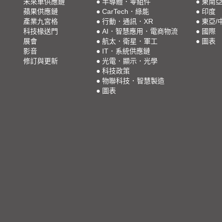
未來車供應鏈
●
半導體．零組件
●
東南
蘋果供應鏈
●
CarTech．綠能
●
印度
產業九宮格
●
行動．通訊．XR
●
東亞/
科技椽送門
●
AI．智慧應用．電商物流
●
國際
展會
●
航太．衛星．軍工
●
圖表
影音
●
IT．系統供應鏈
修訂與更新
●
光電．顯示．光學
●
科技政策
●
物聯科技．智慧製造
●
圖表