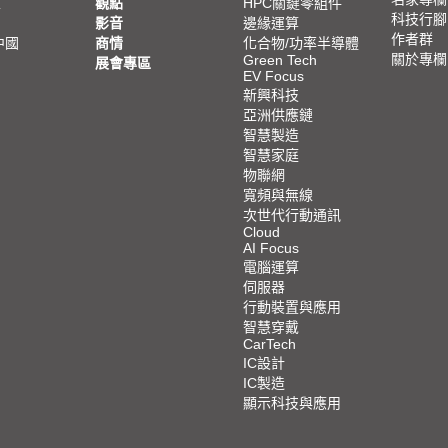
亞
觀點
HPC關鍵零組件
科技行腳
影音
邊緣運算
作者群
中國
商情
化合物/功率半導體
關於專欄
Green Tech
展會專區
EV Focus
新興科技
亞洲供應鏈
智慧製造
智慧家庭
物聯網
寬頻與無線
次世代行動通訊
Cloud
AI Focus
電腦運算
伺服器
行動裝置與應用
智慧穿戴
CarTech
IC設計
IC製造
顯示科技與應用