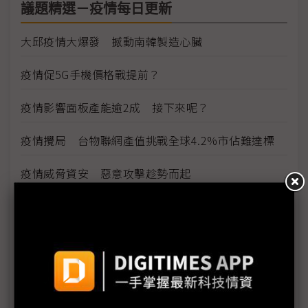
議題精選－疫情每日更新
大邱疫情大爆發 撼動南韓製造心臟
疫情促5G手機價格戰提前？
疫情影響面板產能逾2成 接下來呢？
疫情攪局 台物聯網產值挑戰全球4.2%市佔難達標
疫情威脅資安 惡意攻擊趁勢而起
雲端產業免疫 5G帶動網路運算商機
看好5G雲端商機 網通廠積極搶進網路運算市場
因應疫情影響 供應鏈出招拚復工、推新服務
三星新機染疫 S20 Ultra傳供應不足