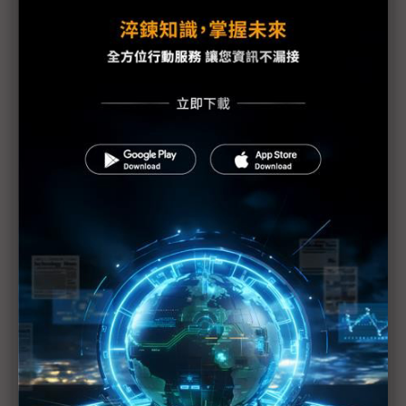
手機HDI出貨維持暢旺 惟2Q庫存風險逐漸攀高
PCB產業加班需求與法規衝突待解決
蘋果示警下修1Q20財測 RF元件與記憶體供應商也
重傷
美日韓等42國一致同意 強化半導體技術出口管制
（Daily Issue）供應鏈全球化重新布局 中國世界工
廠地位仍有其重
手機供應鏈砍單已不可免 台系IC設計2Q業績承壓
疫情衝擊5G手機短期出貨 超薄型FoD封測放量延至
下半年
供需趨緊造成短期漲價 華新科非中國廠區稼動率滿