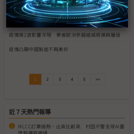
載
華為晶片自主阻力一波波 轉單中芯營運風險增
疫情第2波影響浮現 業者歐洲參展縮減規模與層級
疫情凸顯中國製造不再美好
1
2
3
4
5
>>
近７天熱門報導
MLCC訂單過熱、出貨比創高 村田示警全球AI基
建熱潮將趨緩