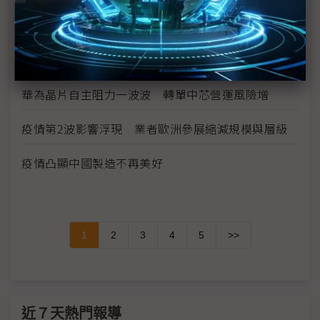
下半年
供需趨緊造成短期漲價 華新科非中國廠區稼動率滿
載
華為晶片自主阻力一波波 轉單中芯營運風險增
疫情第2波影響浮現 業者歐洲參展縮減規模與層級
疫情凸顯中國製造不再美好
1
2
3
4
5
>>
近７天熱門報導