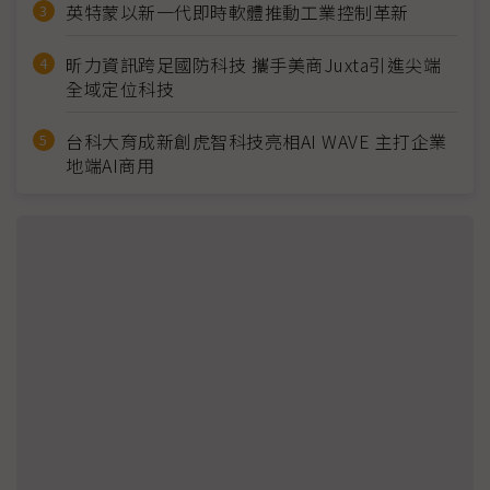
英特蒙以新一代即時軟體推動工業控制革新
昕力資訊跨足國防科技 攜手美商Juxta引進尖端
全域定位科技
台科大育成新創虎智科技亮相AI WAVE 主打企業
地端AI商用