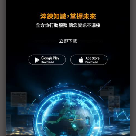
因應疫情影響 供應鏈出招拚復工、推新服務
三星新機染疫 S20 Ultra傳供應不足
手機HDI出貨維持暢旺 惟2Q庫存風險逐漸攀高
PCB產業加班需求與法規衝突待解決
蘋果示警下修1Q20財測 RF元件與記憶體供應商也
重傷
美日韓等42國一致同意 強化半導體技術出口管制
（Daily Issue）供應鏈全球化重新布局 中國世界工
廠地位仍有其重
手機供應鏈砍單已不可免 台系IC設計2Q業績承壓
疫情衝擊5G手機短期出貨 超薄型FoD封測放量延至