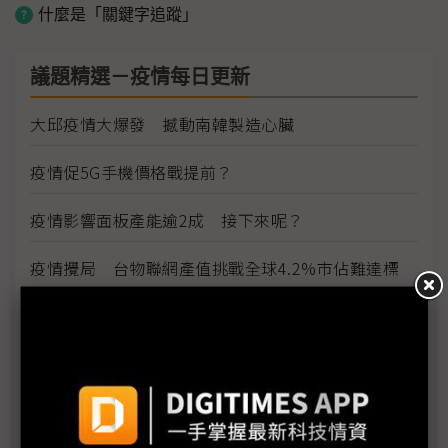
什麼是「關鍵字追蹤」
議題精選－疫情每日更新
大邱疫情大爆發 撼動南韓製造心臟
疫情促5G手機價格戰提前？
疫情影響面板產能逾2成 接下來呢？
疫情攪局 台物聯網產值挑戰全球4.2%市佔難達標
疫情威脅資安 惡意攻擊趁勢而起
雲端產業免疫 5G帶動網路運算商機
看好5G雲端商機 網通廠積極搶進網路運算市場