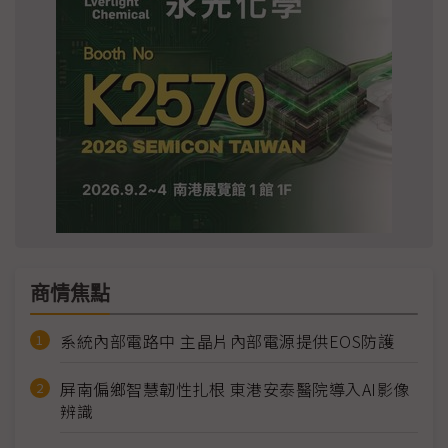
商情焦點
系統內部電路中 主晶片內部電源提供EOS防護
屏南偏鄉智慧韌性扎根 東港安泰醫院導入AI影像
辨識