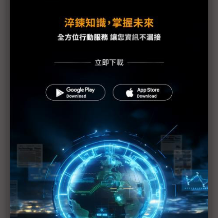
三星新機染疫 S20 Ultra傳供應不足
手機HDI出貨維持暢旺 惟2Q庫存風險逐漸攀高
PCB產業加班需求與法規衝突待解決
蘋果示警下修1Q20財測 RF元件與記憶體供應商也
重傷
美日韓等42國一致同意 強化半導體技術出口管制
（Daily Issue）供應鏈全球化重新布局 中國世界工
廠地位仍有其重
手機供應鏈砍單已不可免 台系IC設計2Q業績承壓
疫情衝擊5G手機短期出貨 超薄型FoD封測放量延至
下半年