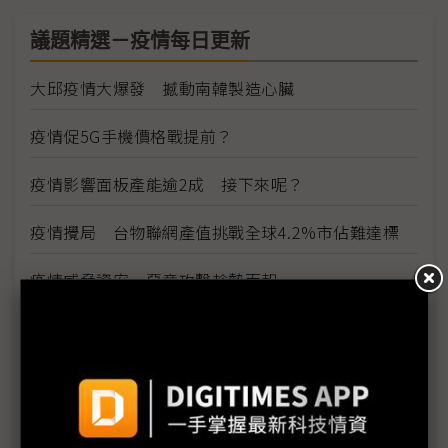
議題精選－疫情每日更新
大邱疫情大爆發 撼動南韓製造心臟
疫情促5G手機價格戰提前？
疫情影響面板產能逾2成 接下來呢？
疫情攪局 台物聯網產值挑戰全球4.2%市佔難達標
疫情威脅資安 惡意攻擊趁勢而起
雲端產業免疫 5G帶動網路運算商機
看好5G雲端商機 網通廠積極搶進網路運算市場
因應疫情影響 供應鏈出招拚復工、推新服務