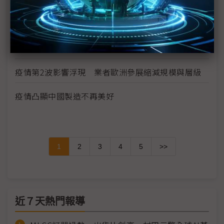
供需趨緊造成短期漲價 華新科非中國廠區稼動率滿
載
華為晶片自主阻力一波波 轉單中芯營運風險增
疫情第2波影響浮現 業者歐洲參展縮減規模與層級
疫情凸顯中國製造不再美好
1
2
3
4
5
>>
近７天熱門報導