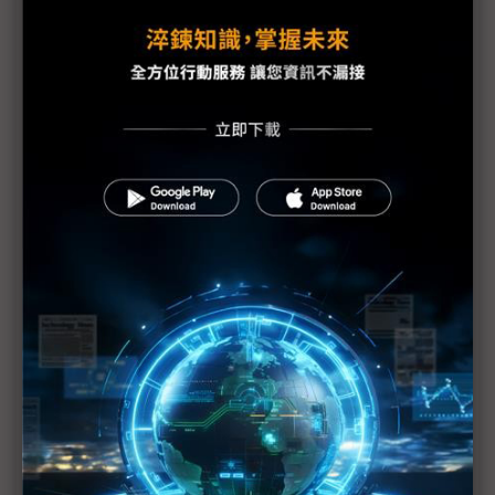
三星新機染疫 S20 Ultra傳供應不足
手機HDI出貨維持暢旺 惟2Q庫存風險逐漸攀高
PCB產業加班需求與法規衝突待解決
蘋果示警下修1Q20財測 RF元件與記憶體供應商也
重傷
美日韓等42國一致同意 強化半導體技術出口管制
（Daily Issue）供應鏈全球化重新布局 中國世界工
廠地位仍有其重
手機供應鏈砍單已不可免 台系IC設計2Q業績承壓
疫情衝擊5G手機短期出貨 超薄型FoD封測放量延至
下半年