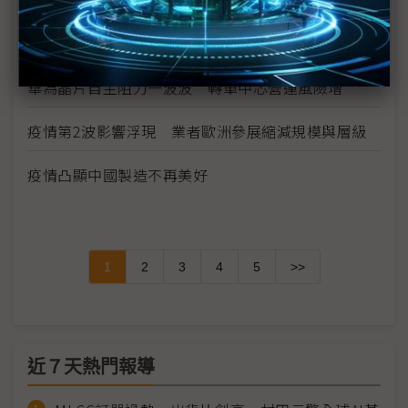
供需趨緊造成短期漲價 華新科非中國廠區稼動率滿
載
華為晶片自主阻力一波波 轉單中芯營運風險增
疫情第2波影響浮現 業者歐洲參展縮減規模與層級
疫情凸顯中國製造不再美好
1
2
3
4
5
>>
近７天熱門報導