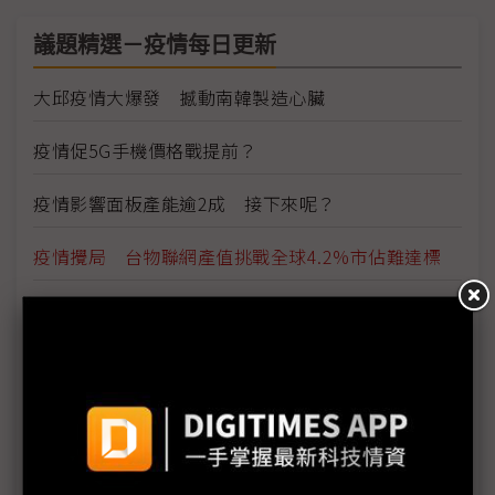
議題精選－疫情每日更新
大邱疫情大爆發 撼動南韓製造心臟
疫情促5G手機價格戰提前？
疫情影響面板產能逾2成 接下來呢？
疫情攪局 台物聯網產值挑戰全球4.2%市佔難達標
疫情威脅資安 惡意攻擊趁勢而起
雲端產業免疫 5G帶動網路運算商機
看好5G雲端商機 網通廠積極搶進網路運算市場
因應疫情影響 供應鏈出招拚復工、推新服務