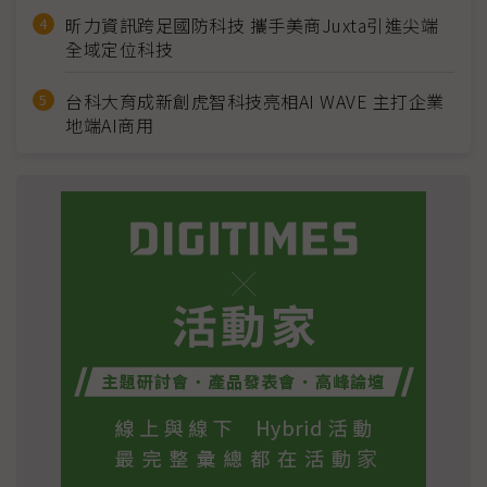
昕力資訊跨足國防科技 攜手美商Juxta引進尖端
全域定位科技
台科大育成新創虎智科技亮相AI WAVE 主打企業
地端AI商用