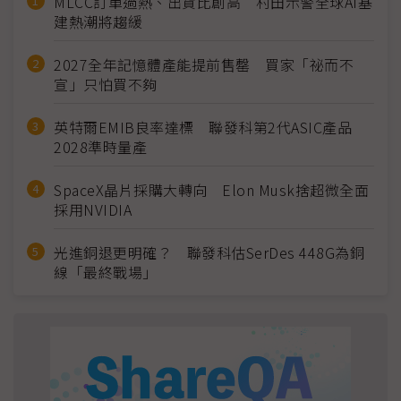
MLCC訂單過熱、出貨比創高 村田示警全球AI基
建熱潮將趨緩
2027全年記憶體產能提前售罄 買家「祕而不
宣」只怕買不夠
英特爾EMIB良率達標 聯發科第2代ASIC產品
2028準時量產
SpaceX晶片採購大轉向 Elon Musk捨超微全面
採用NVIDIA
光進銅退更明確？ 聯發科估SerDes 448G為銅
線「最終戰場」