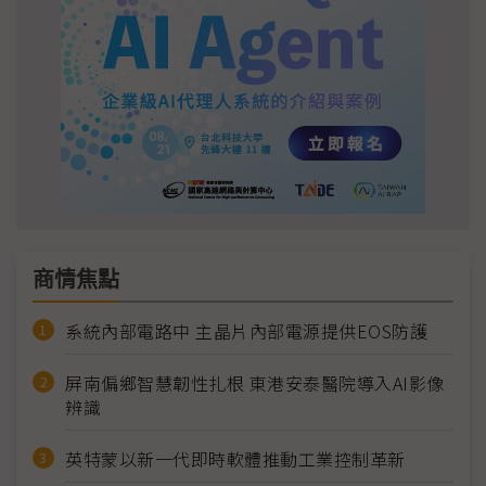
商情焦點
系統內部電路中 主晶片內部電源提供EOS防護
屏南偏鄉智慧韌性扎根 東港安泰醫院導入AI影像
辨識
英特蒙以新一代即時軟體推動工業控制革新