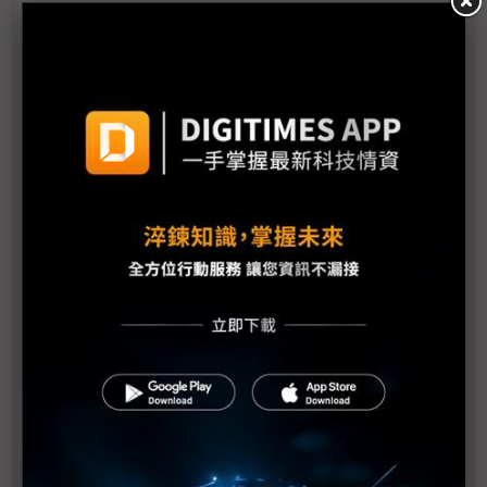
三星顯示器提前關4條LCD產線 面板供需柳暗花明又
見春
東奧延 寒冬至 LCD電視面板或首見負成長
疫情燒出新商機 遠距會議、視訊軟體夯
武漢疫情延燒 台灣或可著墨高階顯微鏡
川普將討論對中國與華為新禁令
中國重量級企業 AI運算力助抗疫
SARS、茲卡經驗 武漢肺炎恐再鑿新創低谷
電視背光拉貨遞延 優先力推Mini LED新品
武漢肺炎來勢洶洶 韓產業憂心忡忡