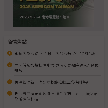
商情焦點
系統內部電路中 主晶片內部電源提供EOS防護
屏南偏鄉智慧韌性扎根 東港安泰醫院導入AI影像
辨識
英特蒙以新一代即時軟體推動工業控制革新
昕力資訊跨足國防科技 攜手美商Juxta引進尖端
全域定位科技