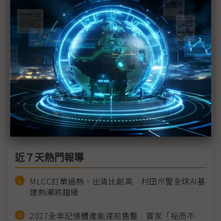
不只記憶體、面板 疫情重創中國製造2025
武漢疫情衝擊供應鏈 中國重傷恐勝SARS
武漢疫情升溫 UVC LED殺菌後勢看俏
麗清武漢新廠比重不及1% 延至2月中開工
武漢疫情攪局 加深OLED陣營鬆動擔憂
近７天熱門報導
MLCC訂單過熱、出貨比創高 村田示警全球AI基
建熱潮將趨緩
2027全年記憶體產能提前售罄 買家「祕而不