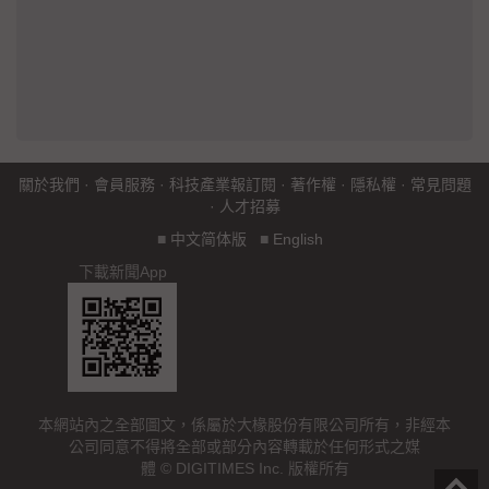
關於我們
·
會員服務
·
科技產業報訂閱
·
著作權
·
隱私權
·
常見問題
·
人才招募
■
中文简体版
■
English
下載新聞App
本網站內之全部圖文，係屬於大椽股份有限公司所有，非經本
公司同意不得將全部或部分內容轉載於任何形式之媒
體 © DIGITIMES Inc. 版權所有