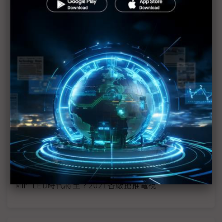
QD-OLED、Mini LED難抉擇 三星高階電視策略搖擺
三星樂金2021決戰新一代中大尺寸顯示器市場
TCL布局Mini LED TV換機潮 億光POB Mini LED出
貨稱冠
錼創執行長李允立：Micro LED價格比肩OLED有望
放下貴氣身段指日可待
三星2021或推Mini LED電視 以高階款穩固全球王座
傳2021年推出Mini LED電視 三星3大高階產品線成
形
Mini LED時代將至？2021各廠搶推電視