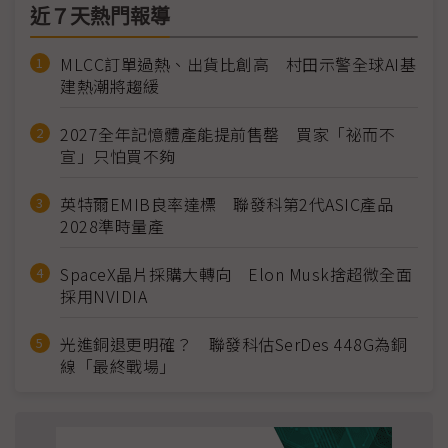
近７天熱門報導
MLCC訂單過熱、出貨比創高 村田示警全球AI基
建熱潮將趨緩
2027全年記憶體產能提前售罄 買家「祕而不
宣」只怕買不夠
英特爾EMIB良率達標 聯發科第2代ASIC產品
2028準時量產
SpaceX晶片採購大轉向 Elon Musk捨超微全面
採用NVIDIA
光進銅退更明確？ 聯發科估SerDes 448G為銅
線「最終戰場」