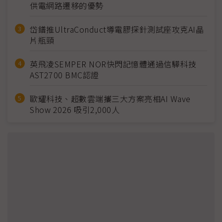
供電網路遷移的優勢
岱鐠推UltraConduct導電膠探針測試座攻克AI晶
片瓶頸
英飛凌SEMPER NOR快閃記憶體通過信驊科技
AST2700 BMC認證
歐耀科技、超數雲端攜三大方案亮相AI Wave
Show 2026 吸引2,000人