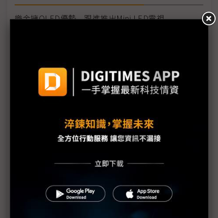
樂金擁OLED優勢 跟進推出Mini LED電視
揭開Mini LED時代序幕 LED晶粒商掀戰
三星、樂金兩大韓廠搶進 Mini LED電視時代揭序幕
供應鏈前仆後繼搶進 Mini/Micro LED成Touch
Taiwan焦點
華燦Mini LED切入群創、樂金供應鏈 三安如坐針氈
嗅高階電視商機 三星2021年亮相Mini LED
Micro LED量產跨步走 各技術爭鋒聚焦成本降低
QD-OLED、Mini LED難抉擇 三星高階電視策略搖擺
三星樂金2021決戰新一代中大尺寸顯示器市場