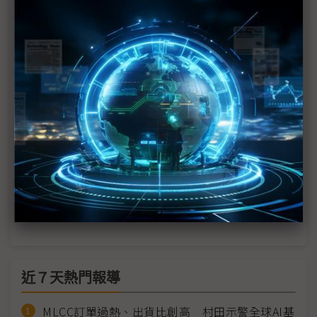
TCL布局Mini LED TV換機潮 億光POB Mini LED出
貨稱冠
錼創執行長李允立：Micro LED價格比肩OLED有望
放下貴氣身段指日可待
三星2021或推Mini LED電視 以高階款穩固全球王座
傳2021年推出Mini LED電視 三星3大高階產品線成
形
Mini LED時代將至？2021各廠搶推電視
近７天熱門報導
MLCC訂單過熱、出貨比創高 村田示警全球AI基