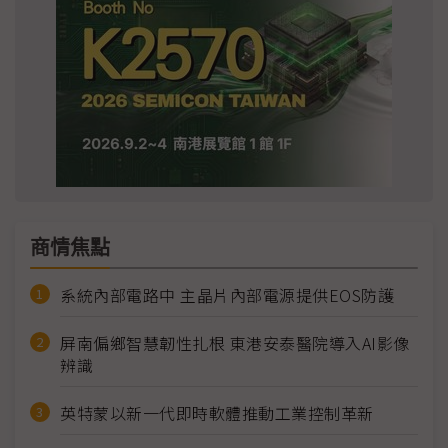
商情焦點
系統內部電路中 主晶片內部電源提供EOS防護
屏南偏鄉智慧韌性扎根 東港安泰醫院導入AI影像
辨識
英特蒙以新一代即時軟體推動工業控制革新