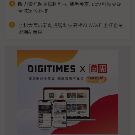
昕力資訊跨足國防科技 攜手美商Juxta引進尖端
全域定位科技
台科大育成新創虎智科技亮相AI WAVE 主打企業
地端AI商用