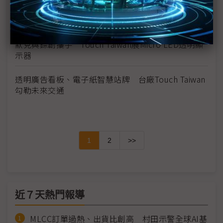
智晶開發PMOLED最小微型顯示器 最小尺寸達0.29
吋
默克與錼創攜手 Touch Taiwan展Micro LED透明顯
示器
透明廣告看板、電子紙智慧站牌 台廠Touch Taiwan
勾勒未來交通
1
2
>>
近７天熱門報導
MLCC訂單過熱、出貨比創高 村田示警全球AI基