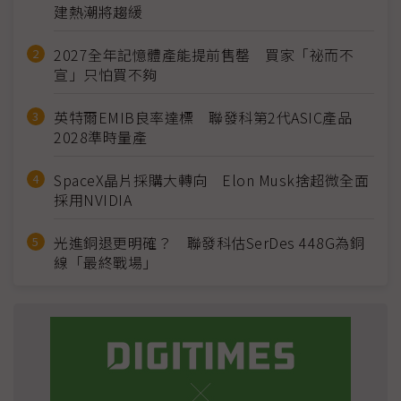
建熱潮將趨緩
2027全年記憶體產能提前售罄 買家「祕而不
宣」只怕買不夠
英特爾EMIB良率達標 聯發科第2代ASIC產品
2028準時量產
SpaceX晶片採購大轉向 Elon Musk捨超微全面
採用NVIDIA
光進銅退更明確？ 聯發科估SerDes 448G為銅
線「最終戰場」