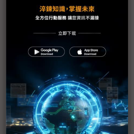
神盾與友達合作 推新款指紋辨識晶片
Mini/Micro LED技術、應用漸成熟 設備廠加速搶進
新世代顯示技術推展全面啟動 Mini/Micro LED鋒芒
盡出
面板2Q缺料有增無減 交期拉長1倍
Touch Taiwan強勢回歸 眾廠雲集大秀身手
延伸創新場域應用 面板不再只是面板
鎖定玩家 群創Touch Taiwan展65吋4K 240Hz電競
電視顯示器
康寧在台20年 Touch Taiwan特展登場