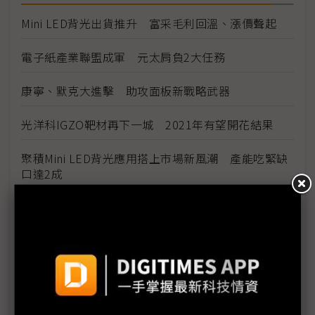
Mini LED背光出貨推升 富采毛利回溫、漲價聲起
電子紙產業聯盟成軍 元太肩負2大任務
康寧、默克大進擊 助攻面板新戰略武器
光洋科IGZO靶材再下一城 2021年有望開花結果
聚積Mini LED背光應用搭上市場新風潮 產能吃緊缺
口達2成
業成全方位指紋辨識技術發動 車載應用量產出貨
友達華麗變身 新策略布局開花結果
群創缺料不慌 信賴台灣零組件供應
明基材產能滿載 訂單能見度直達3Q21