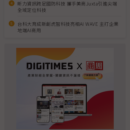
昕力資訊跨足國防科技 攜手美商Juxta引進尖端
全域定位科技
台科大育成新創虎智科技亮相AI WAVE 主打企業
地端AI商用