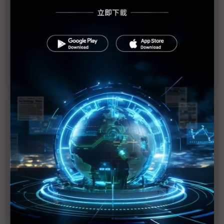
鴻海EV馬達下新戰帖？大同盧明光：容得下各路好手
鴻海攜日本電產進攻EV馬達 台灣老字號廠面臨挑
戰？
鴻海攜日本電產加足馬力 切入全球主流車鏈
近７天熱門報導
MLCC訂單過熱、出貨比創高 村田示警全球AI基
建熱潮將趨緩
2027全年記憶體產能提前售罄 買家「祕而不
宣」只怕買不夠
英特爾EMIB良率達標 聯發科第2代ASIC產品
2028準時量產