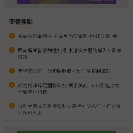
商情焦點
系統內部電路中 主晶片內部電源提供EOS防護
屏南偏鄉智慧韌性扎根 東港安泰醫院導入AI影像
辨識
英特蒙以新一代即時軟體推動工業控制革新
昕力資訊跨足國防科技 攜手美商Juxta引進尖端
全域定位科技
台科大育成新創虎智科技亮相AI WAVE 主打企業
地端AI商用