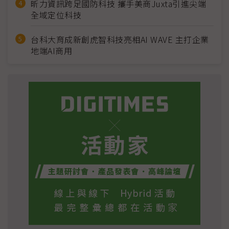
昕力資訊跨足國防科技 攜手美商Juxta引進尖端
全域定位科技
台科大育成新創虎智科技亮相AI WAVE 主打企業
地端AI商用