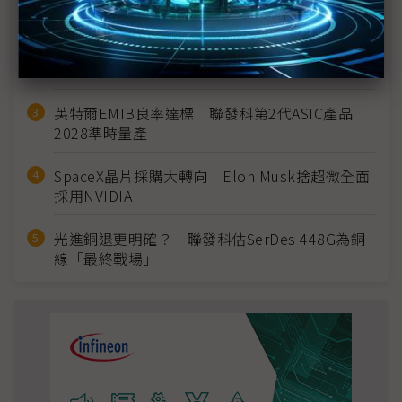
建熱潮將趨緩
2027全年記憶體產能提前售罄 買家「祕而不
宣」只怕買不夠
英特爾EMIB良率達標 聯發科第2代ASIC產品
2028準時量產
SpaceX晶片採購大轉向 Elon Musk捨超微全面
採用NVIDIA
光進銅退更明確？ 聯發科估SerDes 448G為銅
線「最終戰場」