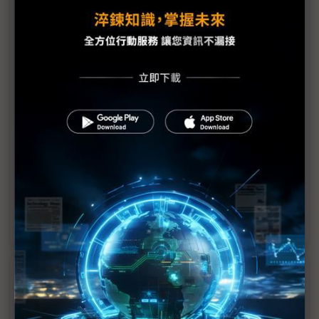
台OLED DDI測試擴產幅度更勝去年
3月代工費漲5~8%
OLED DDI需求增溫 三星對台釋單有望提升
寄望滲透率提升扭轉需求 台OLED DDI大軍備貨不
停歇
OLED DDI無懼淡季 吃重產能測試廠堅持樂觀
5G手機展望未見起色 IC設計悄悄下修1H22出貨目
標
近７天熱門報導
MLCC訂單過熱、出貨比創高 村田示警全球AI基