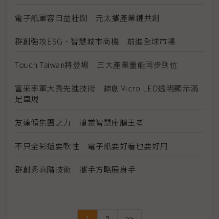
電子紙軍容日益壯闊 元太攜產業鏈共創
群創強攻ESG、智慧城市商機 前進全球市場
Touch Taiwan將登場 三大產業量能同步到位
富采率軍大秀先進技術 錼創Micro LED透明顯示滿
足車規
友達傾集團之力 搶當智慧座艙王者
不只全彩還要軟性 電子紙要好看也要好用
群創秀高階技術 攜手方略展身手
1
2
>>