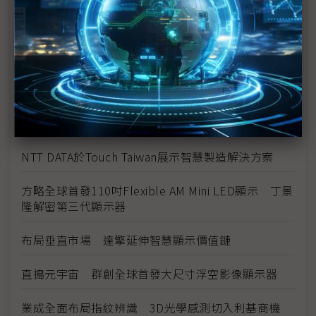
Boréas將智慧型手機帶入個人化新世代
倍福與Manz兩強聯手亮相Touch Taiwan
元宇宙商機逐步發酵 Micro LED技術扮演關鍵角色
永光化學熱烈擁抱元宇宙趨勢 迎接50周年邁向新里程
碑
NTT DATA於Touch Taiwan展示智慧製造解決方案
方略全球首發110吋Flexible AM Mini LED顯示 丁景
隆解密第三代顯示器
布局垂直市場 達擎延伸智慧顯示價值鏈
直搗元宇宙 群創全球首發大尺寸浮空影像顯示器
業成全面布局指紋辨識 3D光學感測切入利基商機