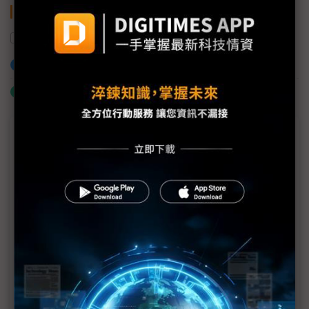
關鍵字
壓電
智慧型手機
加入已選取到「關鍵字追蹤」
什麼是「關鍵字追蹤」
議題精選－2022智慧顯示與觸控展
Mini/Micro LED大軍亮相 年度技術饗宴登場
Touch Taiwan跨域整合秀創新 顯示供應鏈展威風
東捷科技克服Mini/Micro LED產線效率與良率挑戰
KLA提供製程端到端解決方案 瞄準Micro LED的量產
商機