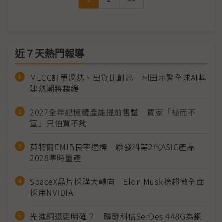
近７天熱門報導
MLCC訂單過熱、出貨比創高 村田示警全球AI基
建熱潮將趨緩
2027全年記憶體產能提前售罄 買家「祕而不
宣」只怕買不夠
英特爾EMIB良率達標 聯發科第2代ASIC產品
2028準時量產
SpaceX晶片採購大轉向 Elon Musk捨超微全面
採用NVIDIA
光進銅退更明確？ 聯發科估SerDes 448G為銅