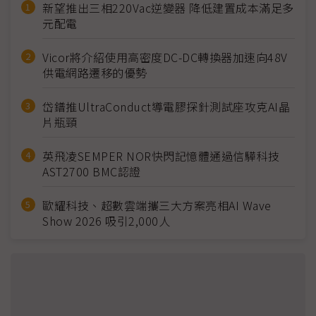
新望推出三相220Vac逆變器 降低建置成本滿足多
元配電
Vicor將介紹使用高密度DC-DC轉換器加速向48V
供電網路遷移的優勢
岱鐠推UltraConduct導電膠探針測試座攻克AI晶
片瓶頸
英飛凌SEMPER NOR快閃記憶體通過信驊科技
AST2700 BMC認證
歐耀科技、超數雲端攜三大方案亮相AI Wave
Show 2026 吸引2,000人