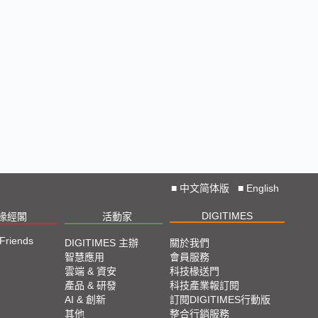
■
中文简体版
■
English
DIGITIMES
椽經閣
活動家
 Friends
DIGITIMES 主辦
關於我們
智慧應用
會員服務
雲端 & 資安
科技椽送門
產品 & 研發
科技產業報訂閱
AI & 創新
訂閱DIGITIMES行動版
其他
整合行銷服務