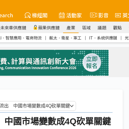
earch
椽經閣
活動家
影音
英
未來車供應鏈
蘋果供應鏈
產業
區域
議題
觀點
AI．智慧應用．電商物流
｜
航太．衛星．軍工
｜
IT．系統供應鏈
｜
光
流出 中國市場變數成4Q砍單關鍵