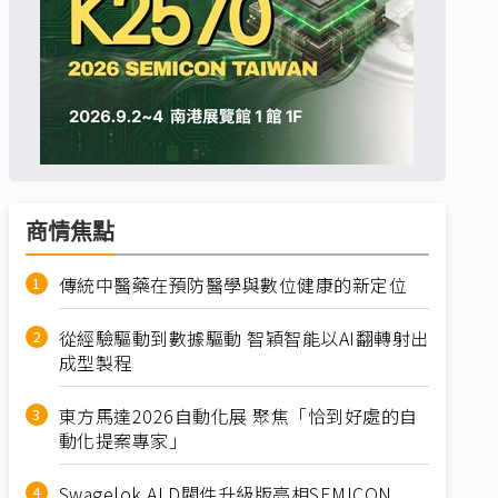
商情焦點
傳統中醫藥在預防醫學與數位健康的新定位
從經驗驅動到數據驅動 智穎智能以AI翻轉射出
成型製程
東方馬達2026自動化展 聚焦「恰到好處的自
動化提案專家」
Swagelok ALD閥件升級版亮相SEMICON