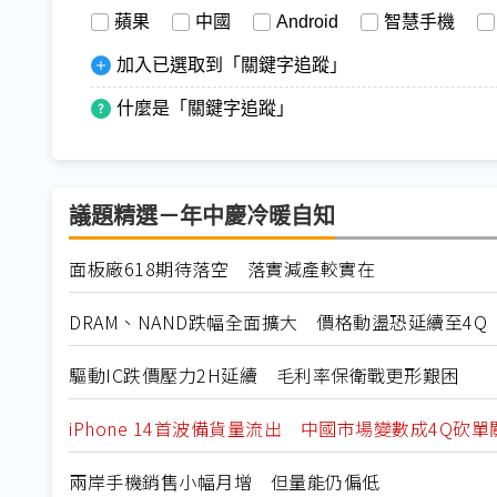
蘋果
中國
Android
智慧手機
加入已選取到「關鍵字追蹤」
什麼是「關鍵字追蹤」
議題精選－年中慶冷暖自知
面板廠618期待落空 落實減產較實在
DRAM、NAND跌幅全面擴大 價格動盪恐延續至4Q
驅動IC跌價壓力2H延續 毛利率保衛戰更形艱困
iPhone 14首波備貨量流出 中國市場變數成4Q砍單
兩岸手機銷售小幅月增 但量能仍偏低