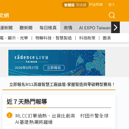
評估申請
登入
繁體版
简体版
文網
漫新聞
聽新聞
每日椽真
商情
AI EXPO Taiwan
COM
電．顯示．光學
｜
物聯科技．智慧製造
｜
科技政策
｜
圖表
立即報名9/11高雄智慧工廠論壇-掌握智造與零碳轉型賽局！
近７天熱門報導
MLCC訂單過熱、出貨比創高 村田示警全球
AI基建熱潮將趨緩