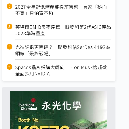
2027全年記憶體產能提前售罄 買家「祕而
不宣」只怕買不夠
英特爾EMIB良率達標 聯發科第2代ASIC產品
2028準時量產
光進銅退更明確？ 聯發科估SerDes 448G為
銅線「最終戰場」
SpaceX晶片採購大轉向 Elon Musk捨超微
全面採用NVIDIA