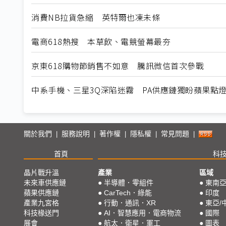
消費NB拉貨急縮 英特爾也凍未條
電商618熱搜 本草飲、電競螢幕最夯
京東618購物節銷售不如意 騰訊微信首次參戰
中系手機、三星3Q深陷迷霧 PA供應鏈獨盼蘋果點
關於我們
服務說明
著作權
隱私權
常見問題
|
|
|
|
|
首頁
科
晶片戰升溫
產業
區域
未來車供應鏈
●
半導體．零組件
●
東南
蘋果供應鏈
●
CarTech．綠能
●
印度
產業九宮格
●
行動．通訊．XR
●
東亞/
科技椽送門
●
AI．智慧應用．電商物流
●
國際
展會
●
航太．衛星．軍工
●
圖表