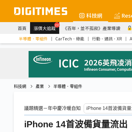
科技網
Res
257
首頁
漲價大追蹤
《百年，並不孤寂》產業導讀
半導體．零組件
｜
CarTech．綠能
｜
行動．通訊．XR
｜
科技網
產業
半導體．零組件
議題精選－年中慶冷暖自知
iPhone 14首波備貨量