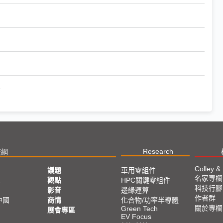
燈
Research
技網
Colley &
議題
車用零組件
名家專欄
亞
觀點
HPC關鍵零組件
科技行腳
影音
邊緣運算
作者群
中國
商情
化合物/功率半導體
關於專欄
Green Tech
展會專區
EV Focus