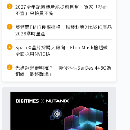
2027全年記憶體產能提前售罄 買家「祕而
不宣」只怕買不夠
英特爾EMIB良率達標 聯發科第2代ASIC產品
2028準時量產
SpaceX晶片採購大轉向 Elon Musk捨超微
全面採用NVIDIA
光進銅退更明確？ 聯發科估SerDes 448G為
銅線「最終戰場」