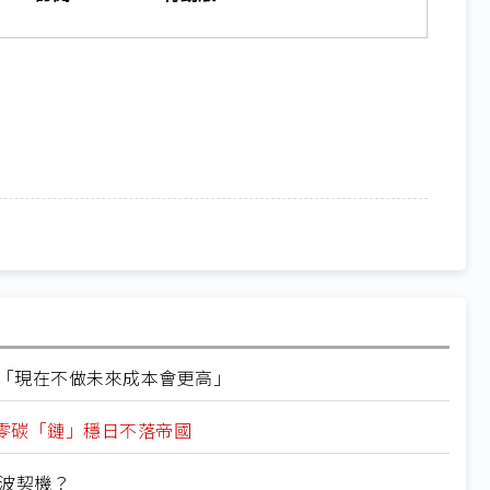
理 「現在不做未來成本會更高」
以零碳「鏈」穩日不落帝國
波契機？