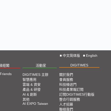
■
中文简体版
■
English
DIGITIMES
椽經閣
活動家
 Friends
DIGITIMES 主辦
關於我們
智慧應用
會員服務
雲端 & 資安
科技椽送門
產品 & 研發
科技產業報訂閱
AI & 創新
訂閱DIGITIMES行動版
其他
整合行銷服務
AI EXPO Taiwan
人才招募
聯絡我們