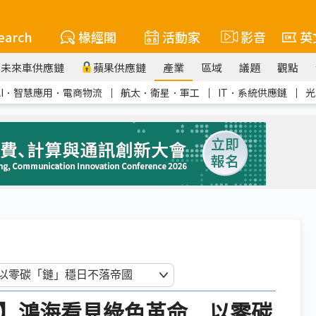
earch
椽經閣
活動家
影音
英
未來車供應鏈
蘋果供應鏈
產業
區域
議題
觀點
AI．智慧應用．電商物流
｜
航太．衛星．軍工
｜
IT．系統供應鏈
｜
光
峰會】鴻海看見綠色革命 以零碳