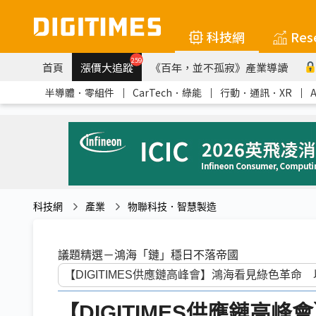
科技網
Res
259
首頁
漲價大追蹤
《百年，並不孤寂》產業導讀
半導體．零組件
｜
CarTech．綠能
｜
行動．通訊．XR
｜
科技網
產業
物聯科技．智慧製造
議題精選－鴻海「鏈」穩日不落帝國
【DIGITIMES供應鏈高