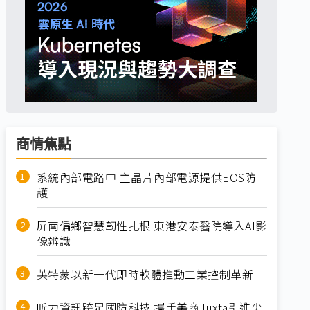
商情焦點
系統內部電路中 主晶片內部電源提供EOS防
護
屏南偏鄉智慧韌性扎根 東港安泰醫院導入AI影
像辨識
英特蒙以新一代即時軟體推動工業控制革新
昕力資訊跨足國防科技 攜手美商Juxta引進尖