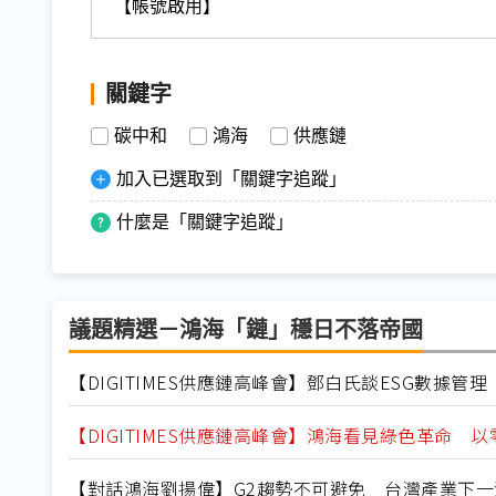
【帳號啟用】
關鍵字
碳中和
鴻海
供應鏈
加入已選取到「關鍵字追蹤」
什麼是「關鍵字追蹤」
議題精選－鴻海「鏈」穩日不落帝國
【DIGITIMES供應鏈高峰會】鄧白氏談ESG數據管
【DIGITIMES供應鏈高峰會】鴻海看見綠色革命 
【對話鴻海劉揚偉】G2趨勢不可避免 台灣產業下一