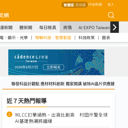
評估申請
登入
繁體版
简体版
文網
漫新聞
聽新聞
每日椽真
商情
AI EXPO Taiwan
COM
電．顯示．光學
｜
物聯科技．智慧製造
｜
科技政策
｜
圖表
聯發科設計觀點 應材材料創新 獨家開講 破除AI晶片供應鏈
近７天熱門報導
MLCC訂單過熱、出貨比創高 村田示警全球
AI基建熱潮將趨緩