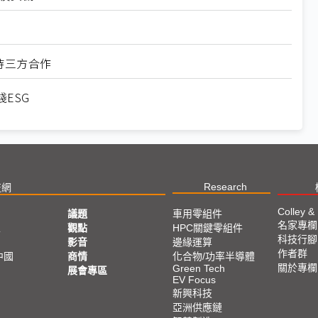
待三方合作
ESG
Research
技網
Colley &
議題
車用零組件
名家專欄
亞
觀點
HPC關鍵零組件
科技行腳
影音
邊緣運算
作者群
中國
商情
化合物/功率半導體
關於專欄
Green Tech
展會專區
EV Focus
新興科技
亞洲供應鏈