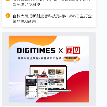
端全域定位科技
台科大育成新創虎智科技亮相AI WAVE 主打企
業地端AI商用