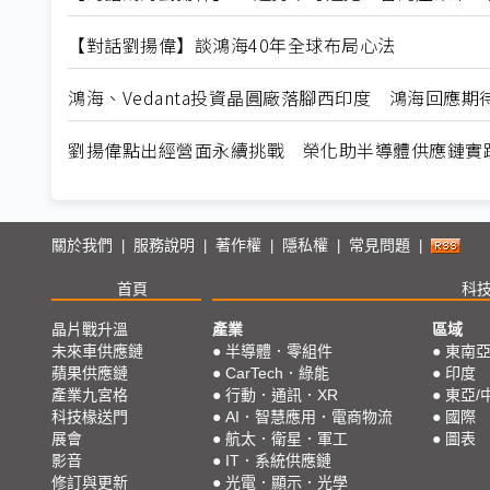
【對話劉揚偉】談鴻海40年全球布局心法
鴻海、Vedanta投資晶圓廠落腳西印度 鴻海回應期
劉揚偉點出經營面永續挑戰 榮化助半導體供應鏈實踐
關於我們
服務說明
著作權
隱私權
常見問題
|
|
|
|
|
首頁
科
晶片戰升溫
產業
區域
未來車供應鏈
●
半導體．零組件
●
東南
蘋果供應鏈
●
CarTech．綠能
●
印度
產業九宮格
●
行動．通訊．XR
●
東亞/
科技椽送門
●
AI．智慧應用．電商物流
●
國際
展會
●
航太．衛星．軍工
●
圖表
影音
●
IT．系統供應鏈
修訂與更新
●
光電．顯示．光學