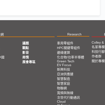
Research
技網
Colley &
議題
車用零組件
名家專欄
亞
觀點
HPC關鍵零組件
科技行腳
影音
邊緣運算
作者群
中國
商情
化合物/功率半導體
關於專欄
Green Tech
展會專區
EV Focus
新興科技
亞洲供應鏈
智慧製造
智慧家庭
物聯網
寬頻與無線
次世代行動通訊
Cloud