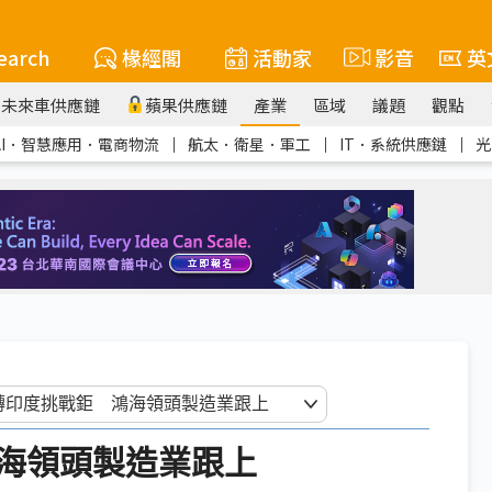
earch
椽經閣
活動家
影音
英
未來車供應鏈
蘋果供應鏈
產業
區域
議題
觀點
AI．智慧應用．電商物流
｜
航太．衛星．軍工
｜
IT．系統供應鏈
｜
光
海領頭製造業跟上