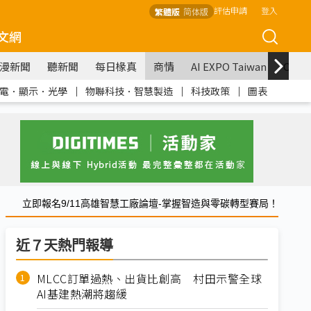
評估申請
登入
繁體版
简体版
文網
漫新聞
聽新聞
每日椽真
商情
AI EXPO Taiwan
COM
電．顯示．光學
｜
物聯科技．智慧製造
｜
科技政策
｜
圖表
立即報名9/11高雄智慧工廠論壇-掌握智造與零碳轉型賽局！
近７天熱門報導
MLCC訂單過熱、出貨比創高 村田示警全球
AI基建熱潮將趨緩