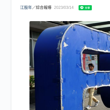
江殷年
／
綜合報導
2023/03/14