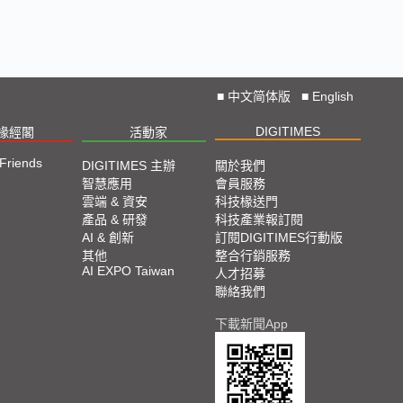
■
中文简体版
■
English
DIGITIMES
椽經閣
活動家
 Friends
DIGITIMES 主辦
關於我們
智慧應用
會員服務
雲端 & 資安
科技椽送門
產品 & 研發
科技產業報訂閱
AI & 創新
訂閱DIGITIMES行動版
其他
整合行銷服務
AI EXPO Taiwan
人才招募
聯絡我們
下載新聞App