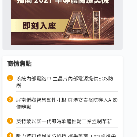
商情焦點
系統內部電路中 主晶片內部電源提供EOS防
護
屏南偏鄉智慧韌性扎根 東港安泰醫院導入AI影
像辨識
英特蒙以新一代即時軟體推動工業控制革新
昕力資訊跨足國防科技 攜手美商Juxta引進尖