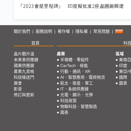
「2023會是里程碑」 印度擬批准2座晶圓廠興建
關於我們
服務說明
著作權
隱私權
常見問題
|
|
|
|
|
首頁
科
晶片戰升溫
產業
區域
未來車供應鏈
●
半導體．零組件
●
東南
蘋果供應鏈
●
CarTech．綠能
●
印度
產業九宮格
●
行動．通訊．XR
●
東亞/
科技椽送門
●
AI．智慧應用．電商物流
●
國際
展會
●
航太．衛星．軍工
●
圖表
影音
●
IT．系統供應鏈
修訂與更新
●
光電．顯示．光學
●
科技政策
●
物聯科技．智慧製造
●
圖表