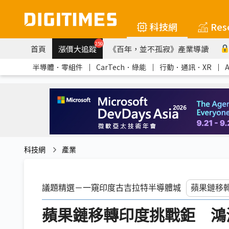
科技網
Res
259
首頁
漲價大追蹤
《百年，並不孤寂》產業導讀
半導體．零組件
｜
CarTech．綠能
｜
行動．通訊．XR
｜
科技網
產業
議題精選－一窺印度古吉拉特半導體城
蘋果鏈移轉印度挑戰鉅 鴻