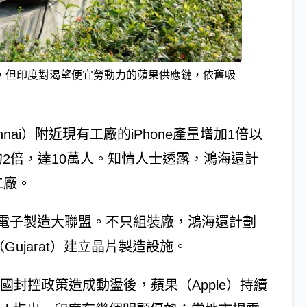
，但印度對渴望便宜勞動力的蘋果供應鏈，依舊吸
nai）附近現有工廠的iPhone產量增加1倍以
約2倍，達10萬人。知情人士透露，鴻海還計
工廠。
電子製造大聯盟。不只組裝廠，鴻海還計劃
Gujarat）建立晶片製造設施。
中國封控政策造成動盪後，蘋果（Apple）持續