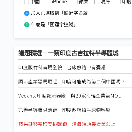
中國
iPhone
蘋果
鴻海
印度
加入已選取到「關鍵字追蹤」
什麼是「關鍵字追蹤」
議題精選－一窺印度古吉拉特半導體城
印度版竹科首現全貌 台廠熱絡中有憂慮
顯示產業黑馬崛起 印度可能成為第二個中國嗎？
Vedanta印度顯示器廠 與20家南韓企業簽MOU
完善半導體供應鏈 印度政府招手原物料廠
蘋果鏈移轉印度挑戰鉅 鴻海領頭製造業跟上