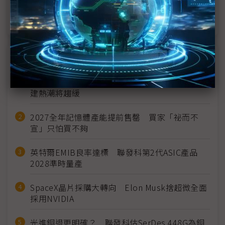
OLED NB快速成長 成市場新藍海
近７天熱門報導
MLCC訂單過熱、出貨比創高 村田示警全球AI基
建熱潮將趨緩
2027全年記憶體產能提前售罄 買家「祕而不
宣」只怕買不夠
英特爾EMIB良率達標 聯發科第2代ASIC產品
2028準時量產
SpaceX晶片採購大轉向 Elon Musk捨超微全面
採用NVIDIA
光進銅退更明確？ 聯發科估SerDes 448G為銅