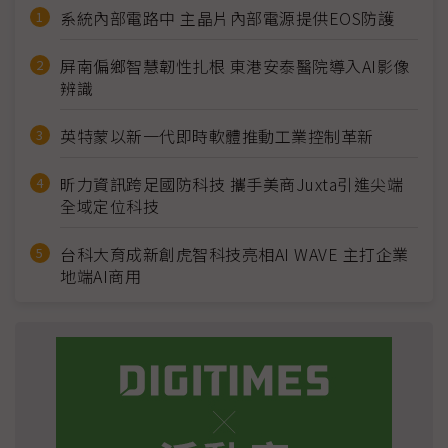
系統內部電路中 主晶片內部電源提供EOS防護
屏南偏鄉智慧韌性扎根 東港安泰醫院導入AI影像
辨識
英特蒙以新一代即時軟體推動工業控制革新
昕力資訊跨足國防科技 攜手美商Juxta引進尖端
全域定位科技
台科大育成新創虎智科技亮相AI WAVE 主打企業
地端AI商用