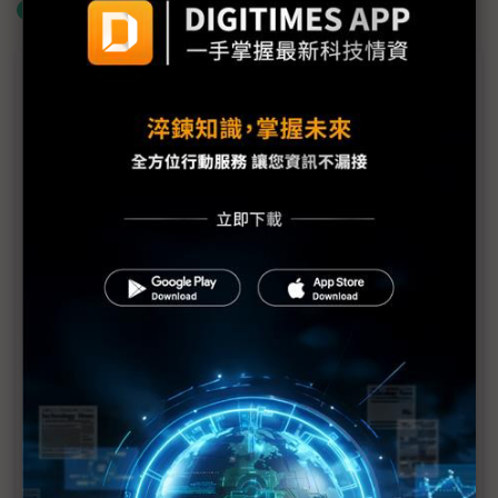
什麼是「關鍵字追蹤」
議題精選－IT OLED新藍海等待蘋果光
「窮苦人還是比較多」，瑞儀：蘋果OLED IT產品不
僅會推遲還會賣不好
SDC加速轉換事業結構：瞄準蘋果IT產品、QD-OLED
良率破90%
SDC 1Q23業績微涼，目標2~3年後8.6代OLED產線運
轉
不讓三星獨啖蘋果 樂金8代OLED鴨子划水
OLED市場萎縮 誰有望逆風崛起？
OLED供應鏈 等待蘋果光照耀中小尺寸市場