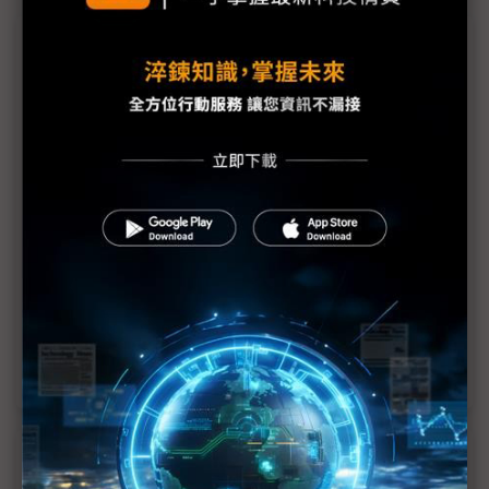
議題精選－一窺印度古吉拉特半導體城
印度版竹科首現全貌 台廠熱絡中有憂慮
顯示產業黑馬崛起 印度可能成為第二個中國嗎？
Vedanta印度顯示器廠 與20家南韓企業簽MOU
完善半導體供應鏈 印度政府招手原物料廠
蘋果鏈移轉印度挑戰鉅 鴻海領頭製造業跟上
「2023會是里程碑」 印度擬批准2座晶圓廠興建
近７天熱門報導