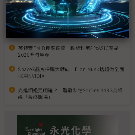
MLCC訂單過熱、出貨比創高 村田示警全球AI基
建熱潮將趨緩
2027全年記憶體產能提前售罄 買家「祕而不
宣」只怕買不夠
英特爾EMIB良率達標 聯發科第2代ASIC產品
2028準時量產
SpaceX晶片採購大轉向 Elon Musk捨超微全面
採用NVIDIA
光進銅退更明確？ 聯發科估SerDes 448G為銅
線「最終戰場」