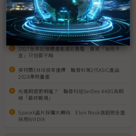
近７天熱門報導
MLCC訂單過熱、出貨比創高 村田示警全球AI基
建熱潮將趨緩
2027全年記憶體產能提前售罄 買家「祕而不
宣」只怕買不夠
英特爾EMIB良率達標 聯發科第2代ASIC產品
2028準時量產
光進銅退更明確？ 聯發科估SerDes 448G為銅
線「最終戰場」
SpaceX晶片採購大轉向 Elon Musk捨超微全面
採用NVIDIA