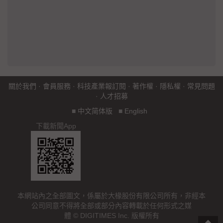
關於我們
·
會員服務
·
科技產業報訂閱
·
著作權
·
隱私權
·
常見問題
·
人才招募
■
中文简体版
■
English
下載新聞App
本網站內之全部圖文，係屬於大椽股份有限公司所有，非經本
公司同意不得將全部或部分內容轉載於任何形式之媒
體 © DIGITIMES Inc. 版權所有