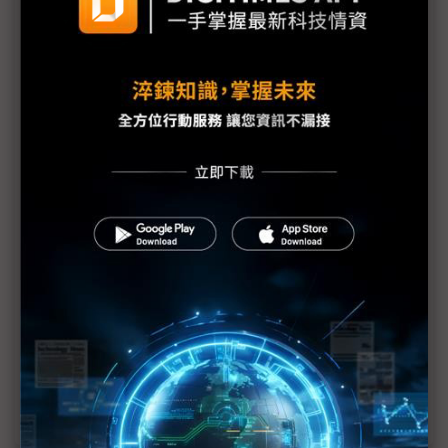
「窮苦人還是比較多」，瑞儀：蘋果OLED IT產品不
僅會推遲還會賣不好
SDC加速轉換事業結構：瞄準蘋果IT產品、QD-OLED
良率破90%
SDC 1Q23業績微涼，目標2~3年後8.6代OLED產線運
轉
不讓三星獨啖蘋果 樂金8代OLED鴨子划水
OLED市場萎縮 誰有望逆風崛起？
OLED供應鏈 等待蘋果光照耀中小尺寸市場
OLED NB快速成長 成市場新藍海