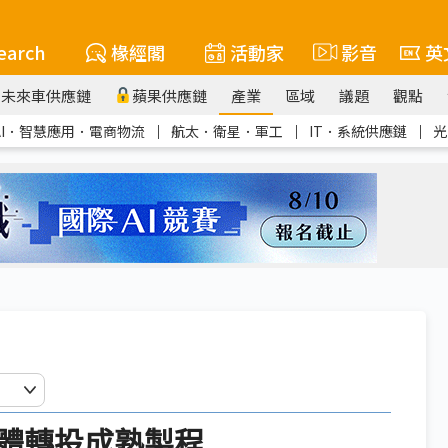
earch
椽經閣
活動家
影音
英
未來車供應鏈
蘋果供應鏈
產業
區域
議題
觀點
AI．智慧應用．電商物流
｜
航太．衛星．軍工
｜
IT．系統供應鏈
｜
光
體轉投成熟製程