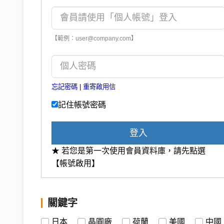
【範例：user@company.com】
忘記密碼
|
重寄啟用信
記住帳號密碼
登入
★ 若您是第一次使用會員資料庫，請先點選
【帳號啟用】
關鍵字
日本
晶圓廠
荷蘭
美國
中國