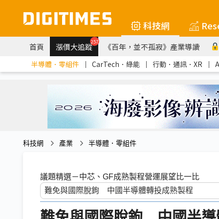
科技網
Res
257
首頁
漲價大追蹤
《百年，並不孤寂》產業導讀
半導體．零組件
｜
CarTech．綠能
｜
行動．通訊．XR
｜
科技網
產業
半導體．零組件
議題精選－中芯、GF成熟製程營運展望比一比
難免與國際脫鉤 中國半導