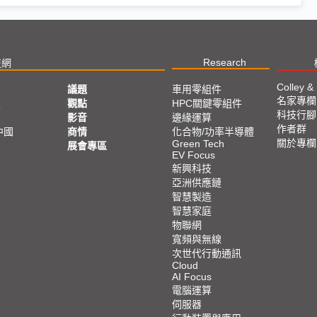
Research
技網
Colley &
議題
車用零組件
名家專欄
亞
觀點
HPC關鍵零組件
科技行腳
影音
邊緣運算
作者群
中國
商情
化合物/功率半導體
關於專欄
Green Tech
展會專區
EV Focus
新興科技
亞洲供應鏈
智慧製造
智慧家庭
物聯網
寬頻與無線
次世代行動通訊
Cloud
AI Focus
電腦運算
伺服器