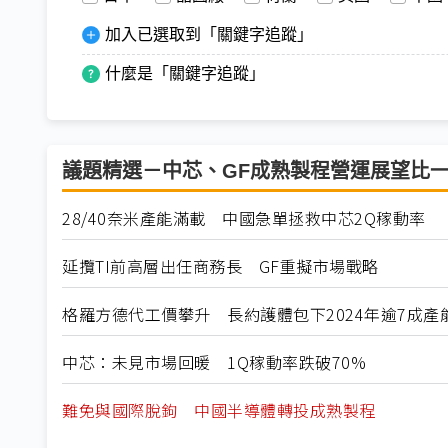
加入已選取到「關鍵字追蹤」
什麼是「關鍵字追蹤」
議題精選－中芯、GF成熟製程營運展望比
28/40奈米產能滿載 中國急單拯救中芯2Q稼動率
延攬TI前高層出任商務長 GF重擬市場戰略
格羅方德代工價攀升 長約護體包下2024年逾7成產
中芯：未見市場回暖 1Q稼動率跌破70%
難免與國際脫鉤 中國半導體轉投成熟製程