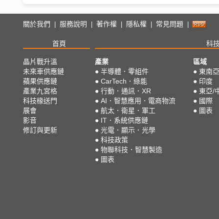
關於我們
服務說明
著作權
隱私權
常見問題
|
|
|
|
|
首頁
科
晶片戰升溫
產業
區域
未來車供應鏈
●
半導體．零組件
●
東南
蘋果供應鏈
●
CarTech．綠能
●
印度
產業九宮格
●
行動．通訊．XR
●
東亞/
科技椽送門
●
AI．智慧應用．電商物流
●
國際
展會
●
航太．衛星．軍工
●
圖表
影音
●
IT．系統供應鏈
修訂與更新
●
光電．顯示．光學
●
科技政策
●
物聯科技．智慧製造
●
圖表