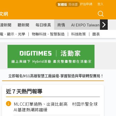
評估申請
登入
繁體版
简体版
文網
漫新聞
聽新聞
每日椽真
商情
AI EXPO Taiwan
COM
電．顯示．光學
｜
物聯科技．智慧製造
｜
科技政策
｜
圖表
立即報名9/11高雄智慧工廠論壇-掌握智造與零碳轉型賽局！
近７天熱門報導
MLCC訂單過熱、出貨比創高 村田示警全球
AI基建熱潮將趨緩