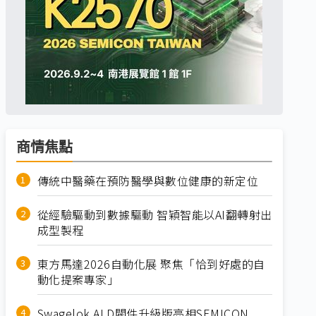
商情焦點
傳統中醫藥在預防醫學與數位健康的新定位
從經驗驅動到數據驅動 智穎智能以AI翻轉射出
成型製程
東方馬達2026自動化展 聚焦「恰到好處的自
動化提案專家」
Swagelok ALD閥件升級版亮相SEMICON