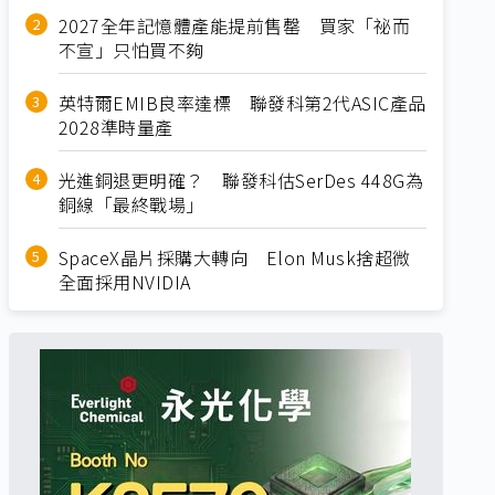
2027全年記憶體產能提前售罄 買家「祕而
不宣」只怕買不夠
英特爾EMIB良率達標 聯發科第2代ASIC產品
2028準時量產
光進銅退更明確？ 聯發科估SerDes 448G為
銅線「最終戰場」
SpaceX晶片採購大轉向 Elon Musk捨超微
全面採用NVIDIA