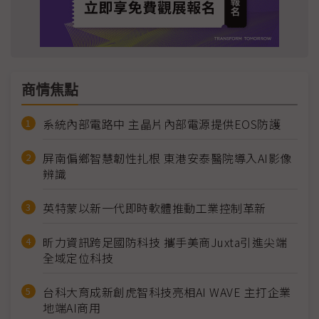
商情焦點
系統內部電路中 主晶片內部電源提供EOS防護
屏南偏鄉智慧韌性扎根 東港安泰醫院導入AI影像
辨識
英特蒙以新一代即時軟體推動工業控制革新
昕力資訊跨足國防科技 攜手美商Juxta引進尖端
全域定位科技
台科大育成新創虎智科技亮相AI WAVE 主打企業
地端AI商用