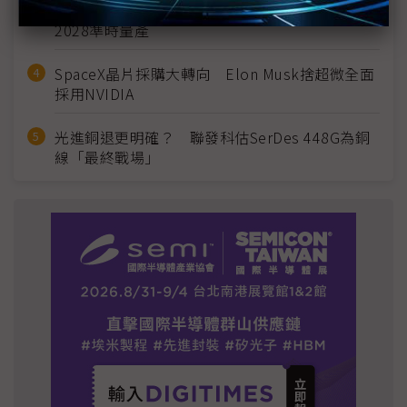
英特爾EMIB良率達標 聯發科第2代ASIC產品
2028準時量產
SpaceX晶片採購大轉向 Elon Musk捨超微全面
採用NVIDIA
光進銅退更明確？ 聯發科估SerDes 448G為銅
線「最終戰場」