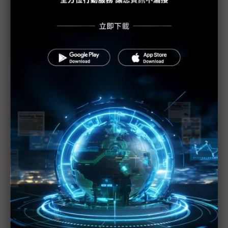
微軟：台灣可成AI平台造局者
理解生成式AI風險 助企業創造最大使用效益
ChatGPT成雙面刃 三星、SK海力士㝷共存方案
生成式AI內容農場已大量湧現
近７天熱門報導
MLCC訂單過熱、出貨比創高 村田示警全球AI基
建熱潮將趨緩
2027全年記憶體產能提前售罄 買家「祕而不
宣」只怕買不夠