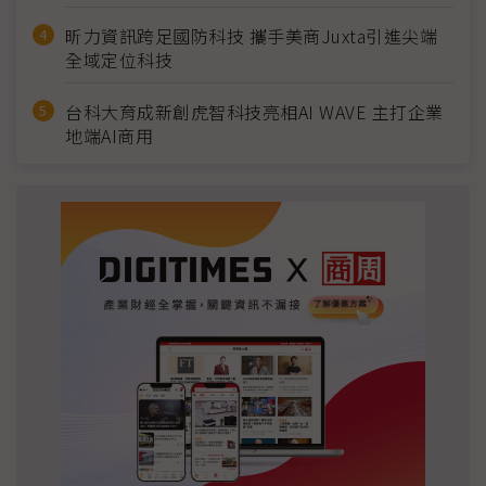
昕力資訊跨足國防科技 攜手美商Juxta引進尖端
全域定位科技
台科大育成新創虎智科技亮相AI WAVE 主打企業
地端AI商用