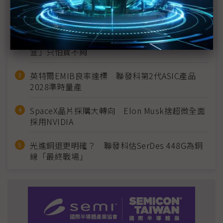
MLCC訂單過熱、出貨比創高 村田示警全球AI基
建熱潮將趨緩
2027全年記憶體產能提前售罄 買家「祕而不
宣」只怕買不夠
英特爾EMIB良率達標 聯發科第2代ASIC產品
2028準時量產
SpaceX晶片採購大轉向 Elon Musk捨超微全面
採用NVIDIA
光進銅退更明確？ 聯發科估SerDes 448G為銅
線「最終戰場」