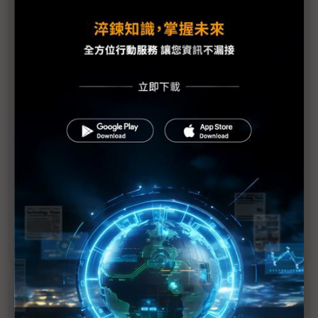
記憶體庫存之亂未平 2Q市場價格陷拉鋸戰
《矽島．春秋》系列專訪／從分拆轉型走向綠色升
級 華邦董事長焦佑鈞：記憶體市場觸底，不會更糟
了
記憶體步出谷底 伺服器、PC應用見曙光
記憶體價格不會更低了 傳美光出招通知通路商
利基型DRAM合約價格2Q回穩 華邦出貨逐季看增
記憶體價格底部近尾聲 供應鏈庫存2H轉向健康
近７天熱門報導