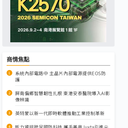
商情焦點
系統內部電路中 主晶片內部電源提供EOS防
護
屏南偏鄉智慧韌性扎根 東港安泰醫院導入AI影
像辨識
英特蒙以新一代即時軟體推動工業控制革新
昕力資訊跨足國防科技 攜手美商Juxta引進尖