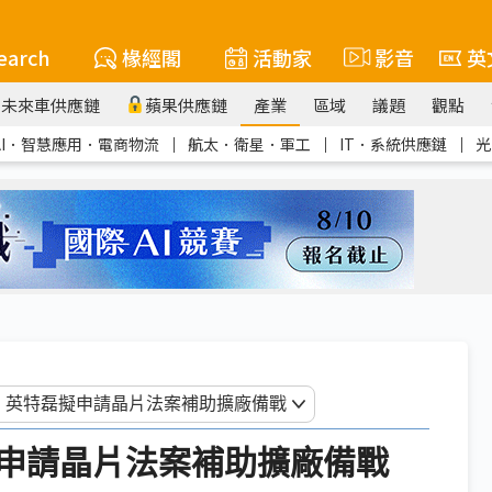
earch
椽經閣
活動家
影音
英
未來車供應鏈
蘋果供應鏈
產業
區域
議題
觀點
AI．智慧應用．電商物流
｜
航太．衛星．軍工
｜
IT．系統供應鏈
｜
光
申請晶片法案補助擴廠備戰