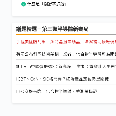
什麼是「關鍵字追蹤」
議題精選－第三類半導體新賽局
手握美國防訂單 英特磊擬申請晶片法案補助擴廠備
英國公布科學技術架構 業者：化合物半導體可為關
期Tesla中國儲能造SiC新高峰 業者：首應壯大生態
IGBT、GaN、SiC格鬥賽？終端產品定位仍是關鍵
LEO商機來臨 化合物半導體、檢測業備戰