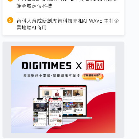
端全域定位科技
台科大育成新創虎智科技亮相AI WAVE 主打企
業地端AI商用