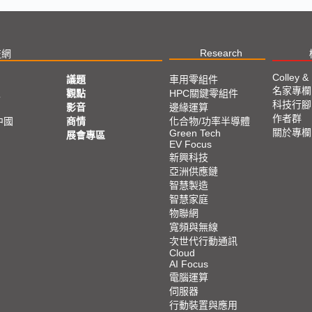
Research
技網
Colley &
議題
車用零組件
名家專欄
亞
觀點
HPC關鍵零組件
科技行腳
影音
邊緣運算
作者群
中國
商情
化合物/功率半導體
關於專欄
Green Tech
展會專區
EV Focus
新興科技
亞洲供應鏈
智慧製造
智慧家庭
物聯網
寬頻與無線
次世代行動通訊
Cloud
AI Focus
電腦運算
伺服器
行動裝置與應用