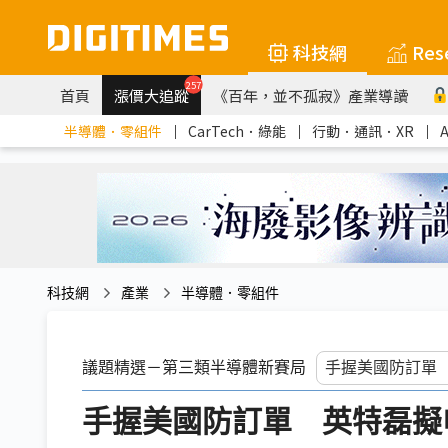
科技網
Res
257
首頁
漲價大追蹤
《百年，並不孤寂》產業導讀
半導體．零組件
｜
CarTech．綠能
｜
行動．通訊．XR
｜
科技網
產業
半導體．零組件
議題精選－第三類半導體新賽局
手握美國防訂單 英特磊擬