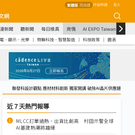
評估申請
登入
繁體版
简体版
文網
漫新聞
聽新聞
每日椽真
商情
AI EXPO Taiwan
COM
電．顯示．光學
｜
物聯科技．智慧製造
｜
科技政策
｜
圖表
聯發科設計觀點 應材材料創新 獨家開講 破除AI晶片供應鏈
近７天熱門報導
MLCC訂單過熱、出貨比創高 村田示警全球
AI基建熱潮將趨緩