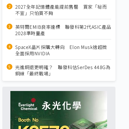
2027全年記憶體產能提前售罄 買家「祕而
不宣」只怕買不夠
英特爾EMIB良率達標 聯發科第2代ASIC產品
2028準時量產
SpaceX晶片採購大轉向 Elon Musk捨超微
全面採用NVIDIA
光進銅退更明確？ 聯發科估SerDes 448G為
銅線「最終戰場」