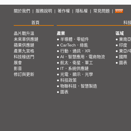
關於我們
服務說明
著作權
隱私權
常見問題
|
|
|
|
|
首頁
科
晶片戰升溫
產業
區域
未來車供應鏈
●
半導體．零組件
●
東南
蘋果供應鏈
●
CarTech．綠能
●
印度
產業九宮格
●
行動．通訊．XR
●
東亞/
科技椽送門
●
AI．智慧應用．電商物流
●
國際
展會
●
航太．衛星．軍工
●
圖表
影音
●
IT．系統供應鏈
修訂與更新
●
光電．顯示．光學
●
科技政策
●
物聯科技．智慧製造
●
圖表