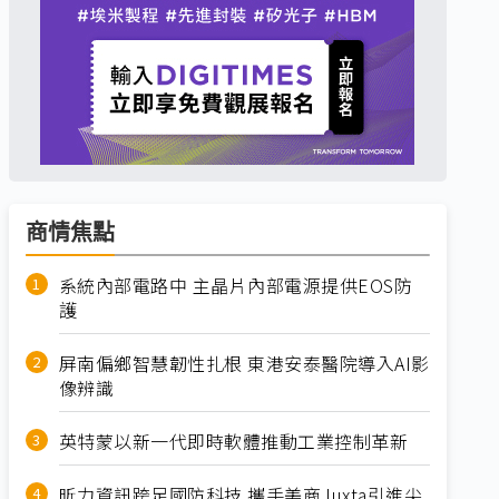
商情焦點
系統內部電路中 主晶片內部電源提供EOS防
護
屏南偏鄉智慧韌性扎根 東港安泰醫院導入AI影
像辨識
英特蒙以新一代即時軟體推動工業控制革新
昕力資訊跨足國防科技 攜手美商Juxta引進尖