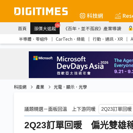
科技網
Res
259
首頁
漲價大追蹤
《百年，並不孤寂》產業導讀
半導體．零組件
｜
CarTech．綠能
｜
行動．通訊．XR
｜
科技網
產業
光電．顯示．光學
議題精選－面板回溫 上下游同暖
2Q23訂單回暖 偏光雙雄