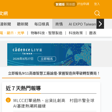
評估申請
登入
繁體版
简体版
文網
漫新聞
聽新聞
每日椽真
商情
AI EXPO Taiwan
COM
電．顯示．光學
｜
物聯科技．智慧製造
｜
科技政策
｜
圖表
立即報名9/11高雄智慧工廠論壇-掌握智造與零碳轉型賽局！
近７天熱門報導
MLCC訂單過熱、出貨比創高 村田示警全球
AI基建熱潮將趨緩