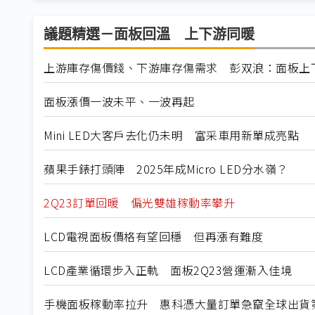
議題精選－面板回溫 上下游同暖
上游庫存傷價錢、下游庫存傷需求 彭双浪：面板上
面板漲價一波未平、一波再起
Mini LED大客戶去化仍未明 富采車用新單成亮點
蘋果手錶打頭陣 2025年成Micro LED分水嶺？
2Q23訂單回暖 偏光雙雄稼動率攀升
LCD電視面板價格有望回穩 但再漲有難度
LCD產業循環步入正軌 面板2Q23營運漸入佳境
手機面板稼動率拉升 惠科憑大量訂單急竄全球出貨