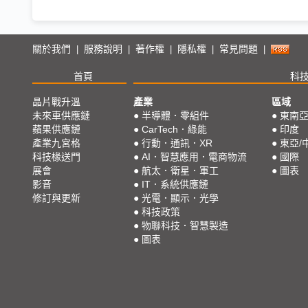
關於我們
服務說明
著作權
隱私權
常見問題
|
|
|
|
|
首頁
科
晶片戰升溫
產業
區域
未來車供應鏈
●
半導體．零組件
●
東南
蘋果供應鏈
●
CarTech．綠能
●
印度
產業九宮格
●
行動．通訊．XR
●
東亞/
科技椽送門
●
AI．智慧應用．電商物流
●
國際
展會
●
航太．衛星．軍工
●
圖表
影音
●
IT．系統供應鏈
修訂與更新
●
光電．顯示．光學
●
科技政策
●
物聯科技．智慧製造
●
圖表