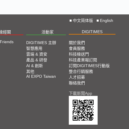
■
中文简体版
■
English
DIGITIMES
椽經閣
活動家
 Friends
DIGITIMES 主辦
關於我們
智慧應用
會員服務
雲端 & 資安
科技椽送門
產品 & 研發
科技產業報訂閱
AI & 創新
訂閱DIGITIMES行動版
其他
整合行銷服務
AI EXPO Taiwan
人才招募
聯絡我們
下載新聞App