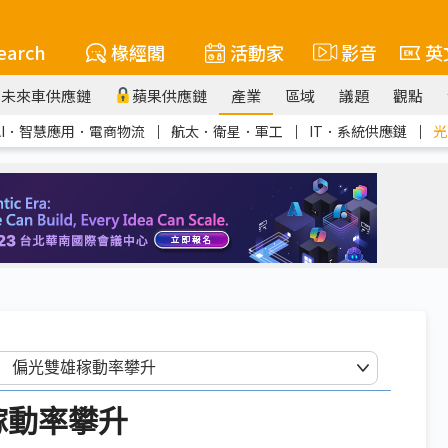
earch
椽經閣
活動家
影音
英
未來車供應鏈
蘋果供應鏈
產業
區域
議題
觀點
AI．智慧應用．電商物流
｜
航太．衛星．軍工
｜
IT．系統供應鏈
｜
光
稼動率攀升