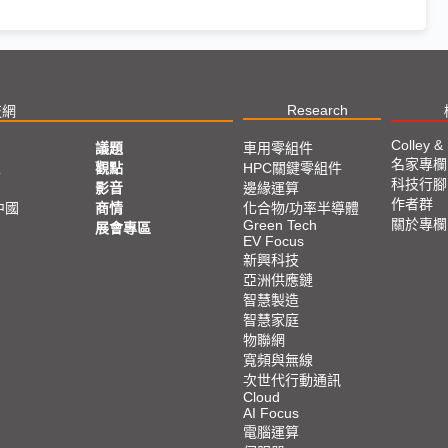
Research
技網
Colley &
議題
車用零組件
名家專欄
亞
觀點
HPC關鍵零組件
科技行腳
影音
邊緣運算
作者群
中國
商情
化合物/功率半導體
關於專欄
Green Tech
展會專區
EV Focus
新興科技
亞洲供應鏈
智慧製造
智慧家庭
物聯網
寬頻與無線
次世代行動通訊
Cloud
AI Focus
電腦運算