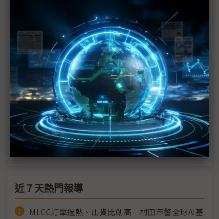
精誠林隆奮：關稅影響「短多長不空」 雲端仍一片
大好
CloudMile王振豪專訪》解析星、馬、菲、印尼AI發
展「角色論」
新加坡電信攜手NVIDIA 為東南亞資料中心AI添翼
東南亞氣候先天不足 如何克服資料中心減碳大勢？
新加坡建資料中心大不易 吉寶擁抱氫能、遠眺海洋
緯穎首布局東南亞 馬來西亞廠動土
近７天熱門報導
MLCC訂單過熱、出貨比創高 村田示警全球AI基