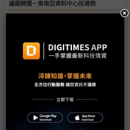
議題精選－東南亞資料中心投資熱
光聖策「馬」闖出東協商機 美系資料中心訂單看至
年底
廣運導入NVIDIA Omniverse 智慧工廠、資料中心
建置中
日月光新加坡拚先進測試 官方鼓勵大廠合攻矽光子
（專訪）星馬AI生態系高度互補 解析微軟「東協布
局」
OpenAI新加坡招兵買馬 亞太總部地位何以快速攀
升？
AI伺服器前進柔新特區最先鋒 專訪緯穎馬來西亞總
經理劉永興