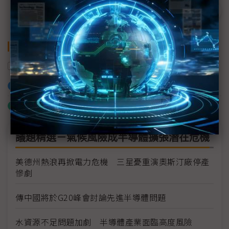
關鍵字
三星電子
南韓
半導體產業
發電廠
加入已選取到「關鍵字追蹤」
什麼是「關鍵字追蹤」
議題精選－氣候風險成半導體擴張潛在危機
美德州熱浪再掀電力危機 三星憂重演奧斯汀廠停產
慘劇
傳中國將於G20峰會討論先進半導體問題
水資源不足問題加劇 半導體產業面臨高度風險