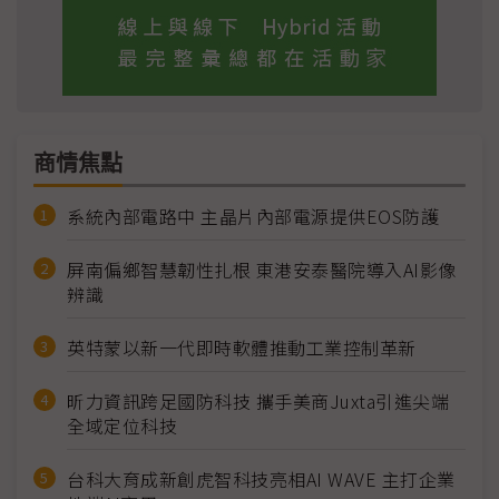
商情焦點
系統內部電路中 主晶片內部電源提供EOS防護
屏南偏鄉智慧韌性扎根 東港安泰醫院導入AI影像
辨識
英特蒙以新一代即時軟體推動工業控制革新
昕力資訊跨足國防科技 攜手美商Juxta引進尖端
全域定位科技
台科大育成新創虎智科技亮相AI WAVE 主打企業