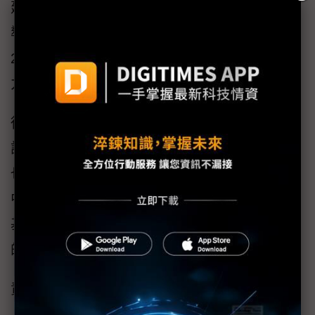
建設所須的時間。加上同樣計劃在龍仁設置半
導體園區的SK海力士（SK Hynix）每天最多須
2.83GW的設備，可同時為2座產業園區提供電
力，此情況基本上需要2座新的天然氣發電廠。
從政府的立場來看，最好將2個產業園區的基礎
設施捆綁推動，不過韓國電力公社的財務問題
也需要納入考量。半導體業界相關人士表示，
中央和地方政府的持續支援，包括相關許可、
基礎設施建設等，將是維持南韓半導體競爭力
的基礎。
責任編輯：游允彤