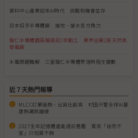
資料中心產業迎來AI時代 挑戰和機會並存
日本招手半導體廠 搶地、搶水各方角力
龍仁半導體園區擬提前2年動工 業界估需2座天然氣
發電廠
水電問題難解 三星龍仁半導體聚落時程生變數
近７天熱門報導
MLCC訂單過熱、出貨比創高 村田示警全球AI基
建熱潮將趨緩
2027全年記憶體產能提前售罄 買家「祕而不
宣」只怕買不夠