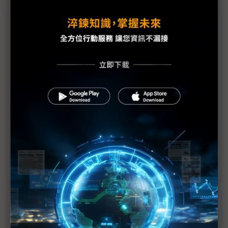
議題精選－AI晶片帶旺半導體設備需求
東京威力科創：AI晶片設備需求1H24放量
AI應用帶動成長 前段製程設備市場2026達1,188億
美元
打入台積、ASML供應鏈 宏碩年營收雙位數成長
搭上NVIDIA生成AI商機 愛德萬前景受關注
因應AI時代 三星公布新晶圓代工戰略
近７天熱門報導