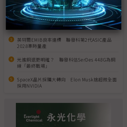
MLCC訂單過熱、出貨比創高 村田示警全球AI基
建熱潮將趨緩
2027全年記憶體產能提前售罄 買家「祕而不
宣」只怕買不夠
英特爾EMIB良率達標 聯發科第2代ASIC產品
2028準時量產
光進銅退更明確？ 聯發科估SerDes 448G為銅
線「最終戰場」
SpaceX晶片採購大轉向 Elon Musk捨超微全面
採用NVIDIA