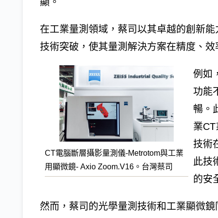
顯。
在工業量測領域，蔡司以其卓越的創新能
技術突破，使其量測解決方案在精度、效
例如，
功能
暢。此
業C
技術
CT電腦斷層攝影量測儀-Metrotom與工業
此技
用顯微鏡- Axio Zoom.V16。台灣蔡司
的安
然而，蔡司的光學量測技術和工業顯微鏡