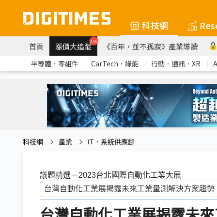
科技網
Res
259
首頁
漲價大追蹤
《百年，並不孤寂》產業導讀
半導體．零組件
｜
CarTech．綠能
｜
行動．通訊．XR
｜
科技網
產業
IT．系統供應鏈
議題精選－2023台北國際自動化工業大展
台灣自動化工業展揭露未來