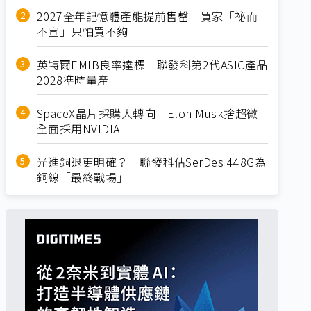
2027全年記憶體產能提前售罄 買家「祕而
不宣」只怕買不夠
英特爾EMIB良率達標 聯發科第2代ASIC產品
2028準時量產
SpaceX晶片採購大轉向 Elon Musk捨超微
全面採用NVIDIA
光進銅退更明確？ 聯發科估SerDes 448G為
銅線「最終戰場」