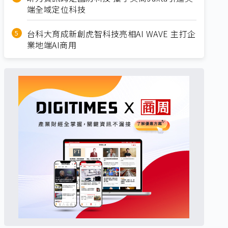
端全域定位科技
台科大育成新創虎智科技亮相AI WAVE 主打企
業地端AI商用