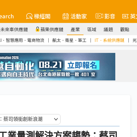
earch
椽經閣
活動家
影音
英
未來車供應鏈
蘋果供應鏈
產業
區域
議題
觀點
AI．智慧應用．電商物流
｜
航太．衛星．軍工
｜
IT．系統供應鏈
｜
光
工業量測解決方案趨勢：蔡司