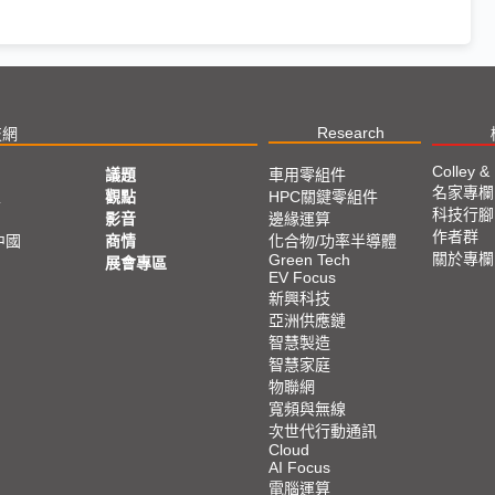
Research
技網
Colley &
議題
車用零組件
名家專欄
亞
觀點
HPC關鍵零組件
科技行腳
影音
邊緣運算
作者群
中國
商情
化合物/功率半導體
關於專欄
Green Tech
展會專區
EV Focus
新興科技
亞洲供應鏈
智慧製造
智慧家庭
物聯網
寬頻與無線
次世代行動通訊
Cloud
AI Focus
電腦運算