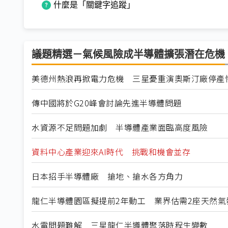
什麼是「關鍵字追蹤」
議題精選－氣候風險成半導體擴張潛在危機
美德州熱浪再掀電力危機 三星憂重演奧斯汀廠停產
傳中國將於G20峰會討論先進半導體問題
水資源不足問題加劇 半導體產業面臨高度風險
資料中心產業迎來AI時代 挑戰和機會並存
日本招手半導體廠 搶地、搶水各方角力
龍仁半導體園區擬提前2年動工 業界估需2座天然氣
水電問題難解 三星龍仁半導體聚落時程生變數