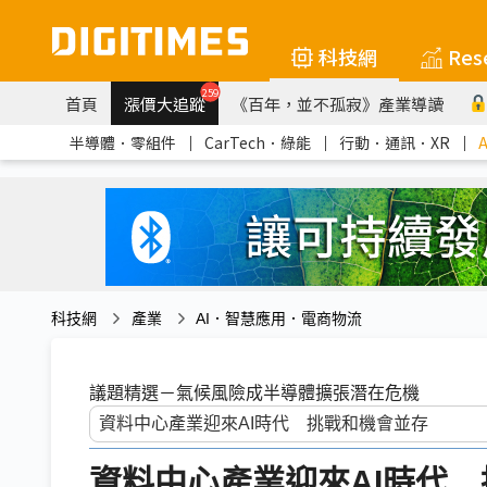
科技網
Res
259
首頁
漲價大追蹤
《百年，並不孤寂》產業導讀
半導體．零組件
｜
CarTech．綠能
｜
行動．通訊．XR
｜
科技網
產業
AI．智慧應用．電商物流
議題精選－氣候風險成半導體擴張潛在危機
資料中心產業迎來AI時代