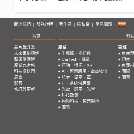
關於我們
服務說明
著作權
隱私權
常見問題
|
|
|
|
|
首頁
科
晶片戰升溫
產業
區域
未來車供應鏈
●
半導體．零組件
●
東南
蘋果供應鏈
●
CarTech．綠能
●
印度
產業九宮格
●
行動．通訊．XR
●
東亞/
科技椽送門
●
AI．智慧應用．電商物流
●
國際
展會
●
航太．衛星．軍工
●
圖表
影音
●
IT．系統供應鏈
修訂與更新
●
光電．顯示．光學
●
科技政策
●
物聯科技．智慧製造
●
圖表