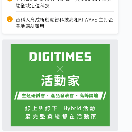
端全域定位科技
台科大育成新創虎智科技亮相AI WAVE 主打企
業地端AI商用