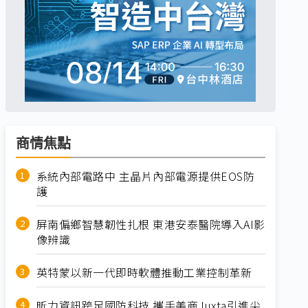
商情焦點
系統內部電路中 主晶片內部電源提供EOS防
護
屏南偏鄉智慧韌性扎根 東港安泰醫院導入AI影
像辨識
英特蒙以新一代即時軟體推動工業控制革新
昕力資訊跨足國防科技 攜手美商Juxta引進尖