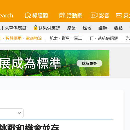
earch
椽經閣
活動家
影音
英
未來車供應鏈
蘋果供應鏈
產業
區域
議題
觀點
AI．智慧應用．電商物流
｜
航太．衛星．軍工
｜
IT．系統供應鏈
｜
光
 挑戰和機會並存