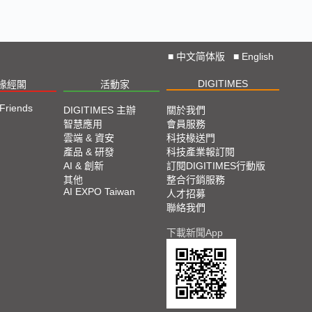
■
中文简体版
■
English
DIGITIMES
椽經閣
活動家
 Friends
DIGITIMES 主辦
關於我們
智慧應用
會員服務
雲端 & 資安
科技椽送門
產品 & 研發
科技產業報訂閱
AI & 創新
訂閱DIGITIMES行動版
其他
整合行銷服務
AI EXPO Taiwan
人才招募
聯絡我們
下載新聞App