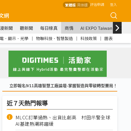
評估申請
登入
繁體版
简体版
文網
漫新聞
聽新聞
每日椽真
商情
AI EXPO Taiwan
COM
電．顯示．光學
｜
物聯科技．智慧製造
｜
科技政策
｜
圖表
立即報名9/11高雄智慧工廠論壇-掌握智造與零碳轉型賽局！
近７天熱門報導
MLCC訂單過熱、出貨比創高 村田示警全球
AI基建熱潮將趨緩