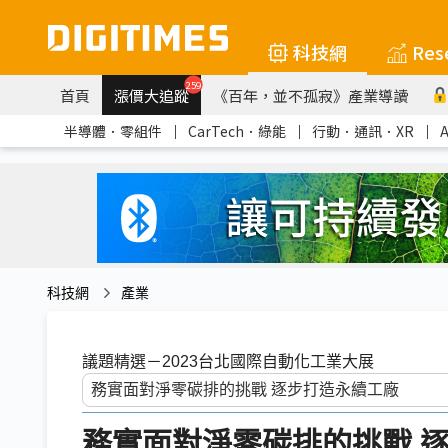
科技網
Res
259
首頁
漲價大追蹤
《百年，並不孤寂》產業導讀
半導體．零組件
｜
CarTech．綠能
｜
行動．通訊．XR
｜
科技網
產業
議題精選－2023台北國際自動化工業大展
務實面對淨零碳排的挑戰 