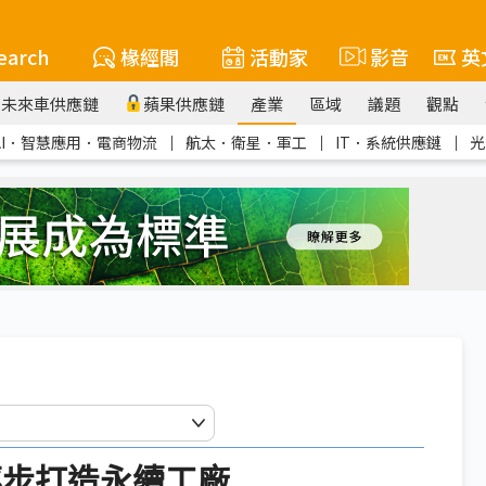
earch
椽經閣
活動家
影音
英
未來車供應鏈
蘋果供應鏈
產業
區域
議題
觀點
AI．智慧應用．電商物流
｜
航太．衛星．軍工
｜
IT．系統供應鏈
｜
光
逐步打造永續工廠