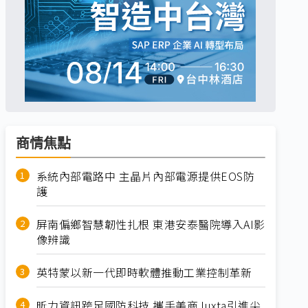
商情焦點
系統內部電路中 主晶片內部電源提供EOS防
護
屏南偏鄉智慧韌性扎根 東港安泰醫院導入AI影
像辨識
英特蒙以新一代即時軟體推動工業控制革新
昕力資訊跨足國防科技 攜手美商Juxta引進尖