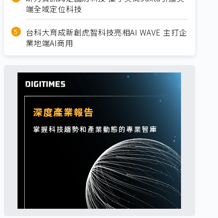
端全域定位科技
台科大育成新創虎智科技亮相AI WAVE 主打企
業地端AI商用