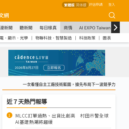
評估申請
登入
繁體版
简体版
文網
漫新聞
聽新聞
每日椽真
商情
AI EXPO Taiwan
COM
電．顯示．光學
｜
物聯科技．智慧製造
｜
科技政策
｜
圖表
一次看懂自主工廠技術藍圖，搶先布局下一波競爭力
近７天熱門報導
MLCC訂單過熱、出貨比創高 村田示警全球
AI基建熱潮將趨緩