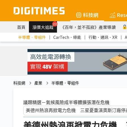
科技網
Res
257
首頁
漲價大追蹤
《百年，並不孤寂》產業導讀
半導體．零組件
｜
CarTech．綠能
｜
行動．通訊．XR
｜
科技網
產業
半導體．零組件
議題精選－氣候風險成半導體擴張潛在危機
美德州熱浪再掀電力危機 