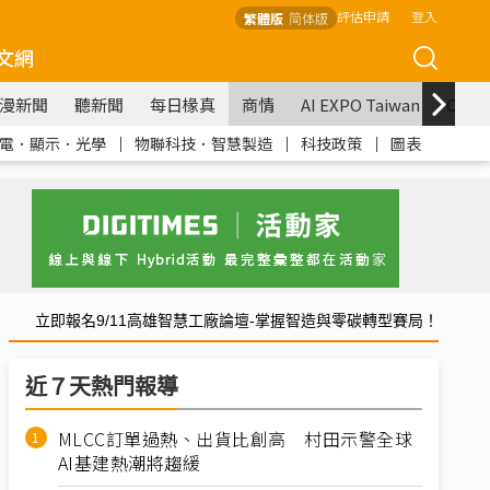
評估申請
登入
繁體版
简体版
文網
漫新聞
聽新聞
每日椽真
商情
AI EXPO Taiwan
COM
電．顯示．光學
｜
物聯科技．智慧製造
｜
科技政策
｜
圖表
立即報名9/11高雄智慧工廠論壇-掌握智造與零碳轉型賽局！
近７天熱門報導
MLCC訂單過熱、出貨比創高 村田示警全球
AI基建熱潮將趨緩