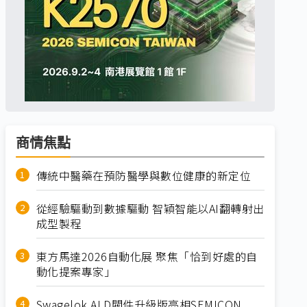
商情焦點
傳統中醫藥在預防醫學與數位健康的新定位
從經驗驅動到數據驅動 智穎智能以AI翻轉射出
成型製程
東方馬達2026自動化展 聚焦「恰到好處的自
動化提案專家」
Swagelok ALD閥件升級版亮相SEMICON