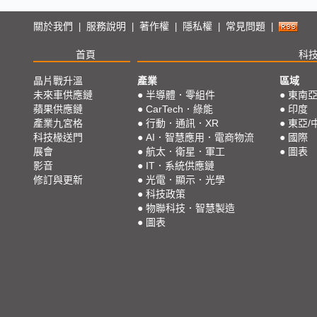
關於我們
服務說明
著作權
隱私權
常見問題
|
|
|
|
|
首頁
科
晶片戰升溫
產業
區域
未來車供應鏈
●
半導體．零組件
●
東南
蘋果供應鏈
●
CarTech．綠能
●
印度
產業九宮格
●
行動．通訊．XR
●
東亞/
科技椽送門
●
AI．智慧應用．電商物流
●
國際
展會
●
航太．衛星．軍工
●
圖表
影音
●
IT．系統供應鏈
修訂與更新
●
光電．顯示．光學
●
科技政策
●
物聯科技．智慧製造
●
圖表