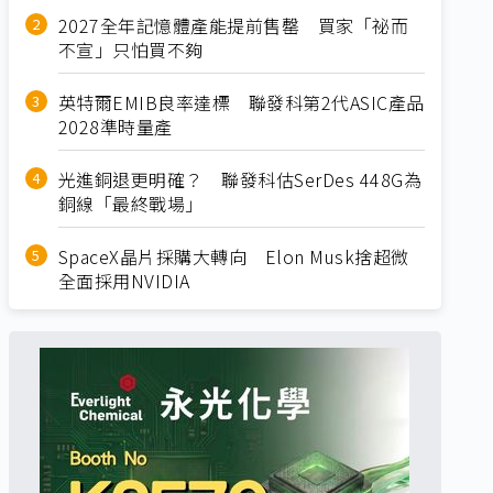
2027全年記憶體產能提前售罄 買家「祕而
不宣」只怕買不夠
英特爾EMIB良率達標 聯發科第2代ASIC產品
2028準時量產
光進銅退更明確？ 聯發科估SerDes 448G為
銅線「最終戰場」
SpaceX晶片採購大轉向 Elon Musk捨超微
全面採用NVIDIA