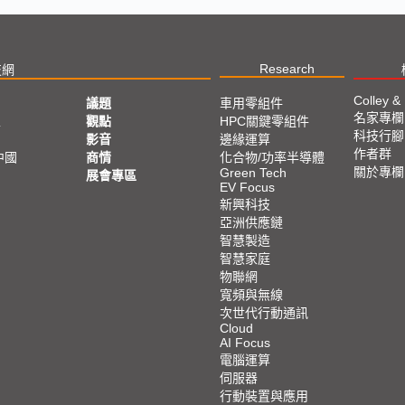
Research
技網
Colley &
議題
車用零組件
名家專欄
亞
觀點
HPC關鍵零組件
科技行腳
影音
邊緣運算
作者群
中國
商情
化合物/功率半導體
關於專欄
Green Tech
展會專區
EV Focus
新興科技
亞洲供應鏈
智慧製造
智慧家庭
物聯網
寬頻與無線
次世代行動通訊
Cloud
AI Focus
電腦運算
伺服器
行動裝置與應用