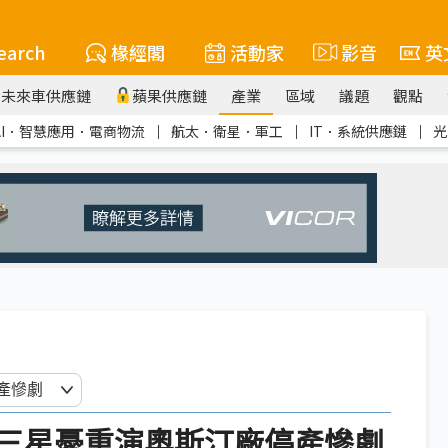
earch
椽經閣
活動家
影音
英
未來車供應鏈
蘋果供應鏈
產業
區域
議題
觀點
AI．智慧應用．電商物流
｜
航太．衛星．軍工
｜
IT．系統供應鏈
｜
光
三星憂重演奧斯汀廠停產慘劇