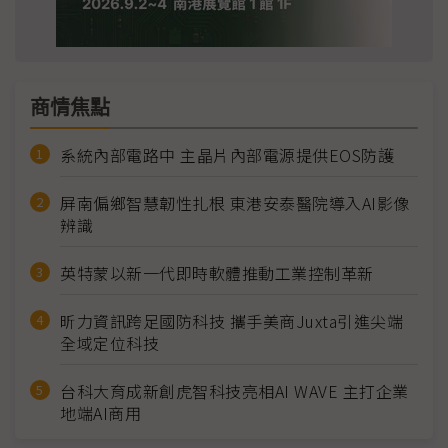
商情焦點
系統內部電路中 主晶片內部電源提供EOS防護
屏南偏鄉智慧韌性扎根 東港安泰醫院導入AI影像
辨識
英特蒙以新一代即時軟體推動工業控制革新
昕力資訊跨足國防科技 攜手美商Juxta引進尖端
全域定位科技
台科大育成新創虎智科技亮相AI WAVE 主打企業
地端AI商用