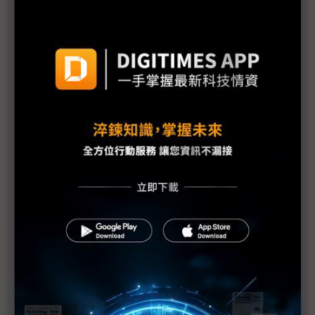
2024年全球未來車發展三大觀察重點
華碩重拾製造AI有功 樹林智慧工廠藏兩層涵義
印度半導體計畫審慎推進 Ajai Chowdhry：台灣業
者應把握機會
未來車生態系下一步？電池電動車與燃料電池車將共
創天下
台灣森那美起亞李昌益：汽車產業重點從「3電」變
「3A」
2024半導體景氣有望悄然回暖 手機總算告別步步衰
退
AI伺服器2024年展望佳 GPU、CoWoS產能供應可
望緩解