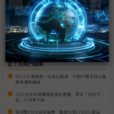
從「中國製造」推手邁向「印度設計」最佳夥伴 Ajai
Chowdhry看好台企
台灣經驗+印度雄心 構築大南方經濟體新未來
續推AI民主化 AWS打磨技術基本功
近７天熱門報導
MLCC訂單過熱、出貨比創高 村田示警全球AI基
建熱潮將趨緩
2027全年記憶體產能提前售罄 買家「祕而不
宣」只怕買不夠
英特爾EMIB良率達標 聯發科第2代ASIC產品