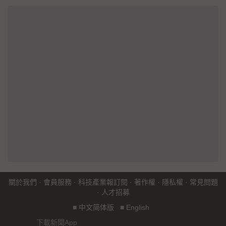
關於我們
·
會員服務
·
科技產業報訂閱
·
著作權
·
隱私權
·
常見問題
·
人才招募
■
中文简体版
■
English
下載新聞App