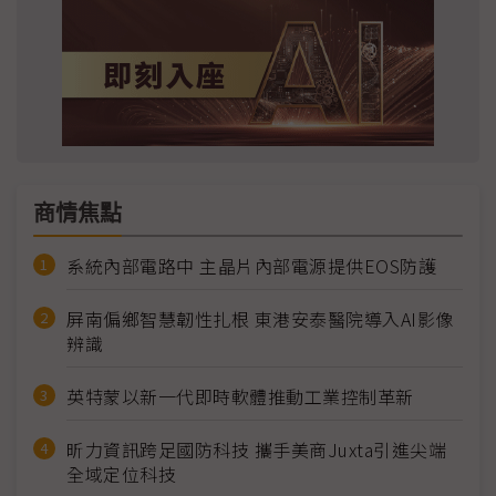
商情焦點
系統內部電路中 主晶片內部電源提供EOS防護
屏南偏鄉智慧韌性扎根 東港安泰醫院導入AI影像
辨識
英特蒙以新一代即時軟體推動工業控制革新
昕力資訊跨足國防科技 攜手美商Juxta引進尖端
全域定位科技