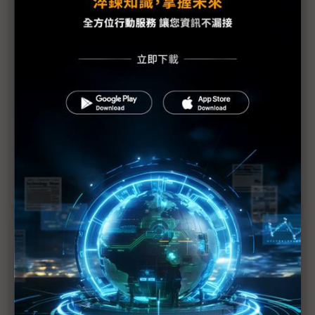
轉型
樂金零組件三劍客CEO大換血 具光謨2.0揭序幕
與樂金策略大不同 三星經營團隊全數留任原因何
在？
LGD不堪連年虧損 找「蘋果專家」鄭哲東任CEO救
援
電動車需求放緩期 LGES選任新執行長迎新氣象
近７天熱門報導
MLCC訂單過熱、出貨比創高 村田示警全球AI基
建熱潮將趨緩