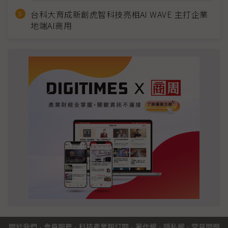
台科大育成新創虎智科技亮相AI WAVE 主打企業
地端AI商用
關於我們
·
會員服務
·
科技產業報訂閱
·
著作權
·
隱私權
·
常見問題