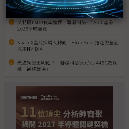
2027全年記憶體產能提前售罄 買家「祕而不
宣」只怕買不夠
英特爾EMIB良率達標 聯發科第2代ASIC產品
2028準時量產
SpaceX晶片採購大轉向 Elon Musk捨超微全面
採用NVIDIA
光進銅退更明確？ 聯發科估SerDes 448G為銅
線「最終戰場」