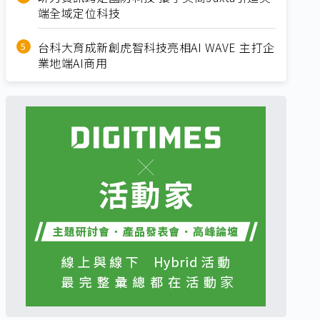
端全域定位科技
台科大育成新創虎智科技亮相AI WAVE 主打企
業地端AI商用