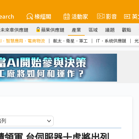
earch
椽經閣
活動家
影音
英
未來車供應鏈
蘋果供應鏈
產業
區域
議題
觀點
AI．智慧應用．電商物流
｜
航太．衛星．軍工
｜
IT．系統供應鏈
｜
光
、台積領軍 台伺服器十虎將出列