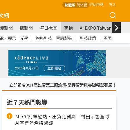
評估申請
登入
繁體版
简体版
文網
漫新聞
聽新聞
每日椽真
商情
AI EXPO Taiwan
COM
電．顯示．光學
｜
物聯科技．智慧製造
｜
科技政策
｜
圖表
立即報名9/11高雄智慧工廠論壇-掌握智造與零碳轉型賽局！
近７天熱門報導
MLCC訂單過熱、出貨比創高 村田示警全球
AI基建熱潮將趨緩