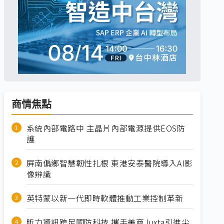
商情焦點
系統內部電路中 主晶片內部電源提供EOS防
護
屏南偏鄉智慧韌性扎根 東港安泰醫院導入AI影
像辨識
英特蒙以新一代即時軟體推動工業控制革新
昕力資訊跨足國防科技 攜手美商Juxta引進尖