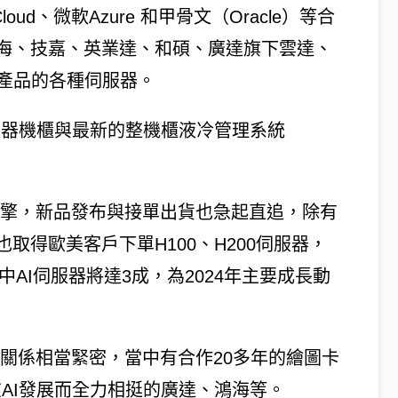
Cloud、微軟Azure 和甲骨文（Oracle）等合
海、技嘉、英業達、和碩、廣達旗下雲達、
ll產品的各種伺服器。
I伺服器機櫃與最新的整機櫃液冷管理系統
的華擎，新品發布與接單出貨也急起直追，除有
外，也取得歐美客戶下單H100、H200伺服器，
中AI伺服器將達3成，為2024年主要成長動
A關係相當緊密，當中有合作20多年的繪圖卡
A在AI發展而全力相挺的廣達、鴻海等。