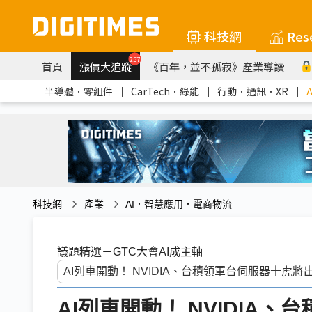
科技網
Res
257
首頁
漲價大追蹤
《百年，並不孤寂》產業導讀
半導體．零組件
｜
CarTech．綠能
｜
行動．通訊．XR
｜
科技網
產業
AI．智慧應用．電商物流
議題精選－GTC大會AI成主軸
AI列車開動！ NVIDIA