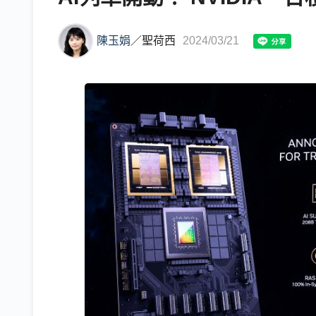
陳玉娟
／
聖荷西
2024/03/21