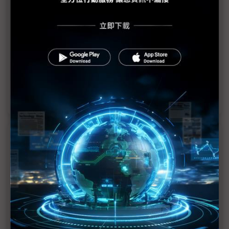
2023年全球營收逾人民幣7,000億元 華為：營運
「基本回歸常態」
華為2023年車用研發支出緊追比亞迪
華為去年終端業務成長近2成 Mate系列、折疊機和
OS助攻
近７天熱門報導
MLCC訂單過熱、出貨比創高 村田示警全球AI基
建熱潮將趨緩
2027全年記憶體產能提前售罄 買家「祕而不
宣」只怕買不夠