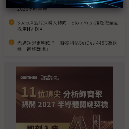
英特爾EMIB良率達標 聯發科第2代ASIC產品
2028準時量產
SpaceX晶片採購大轉向 Elon Musk捨超微全面
採用NVIDIA
光進銅退更明確？ 聯發科估SerDes 448G為銅
線「最終戰場」