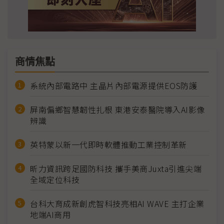
商情焦點
系統內部電路中 主晶片內部電源提供EOS防護
屏南偏鄉智慧韌性扎根 東港安泰醫院導入AI影像
辨識
英特蒙以新一代即時軟體推動工業控制革新
昕力資訊跨足國防科技 攜手美商Juxta引進尖端
全域定位科技
台科大育成新創虎智科技亮相AI WAVE 主打企業
地端AI商用